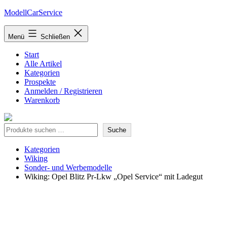
Zum
ModellCarService
Inhalt
springen
Menü
Schließen
Start
Alle Artikel
Kategorien
Prospekte
Anmelden / Registrieren
Warenkorb
Suche
Suche
Kategorien
Wiking
Sonder- und Werbemodelle
Wiking: Opel Blitz Pr-Lkw „Opel Service“ mit Ladegut