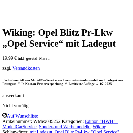
Wiking: Opel Blitz Pr-Lkw
„Opel Service“ mit Ladegut
19,99
€
inkl. gesetzl. MwSt.
zzgl.
Versandkosten
Exclusivmodell von ModellCarService aus Eurotrain-Sondermodell und Ladegut aus
Resinguss // In Karton-Ersatzverpackung // Limitierte Auflage // 07-2025
ausverkauft
Nicht vorrätig
Auf Wunschliste
Artikelnummer:
WMex035252
Kategorien:
Edition "HWH" -
ModellCarService
,
Sonder- und Werbemodelle
,
Wiking
Schlagwörter:
mit Ladegut
,
Opel Blitz Pr-Lkw "Opel Service"