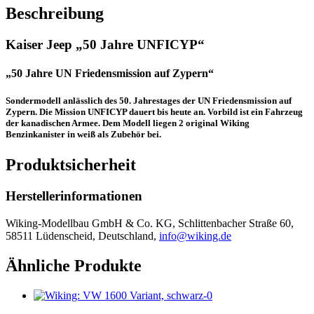
Beschreibung
Kaiser Jeep „50 Jahre UNFICYP“
„50 Jahre UN Friedensmission auf Zypern“
Sondermodell anlässlich des 50. Jahrestages der UN Friedensmission auf
Zypern. Die Mission UNFICYP dauert bis heute an. Vorbild ist ein Fahrzeug
der kanadischen Armee. Dem Modell liegen 2 original Wiking
Benzinkanister in weiß als Zubehör bei.
Produktsicherheit
Herstellerinformationen
Wiking-Modellbau GmbH & Co. KG, Schlittenbacher Straße 60,
58511 Lüdenscheid, Deutschland,
info@wiking.de
Ähnliche Produkte