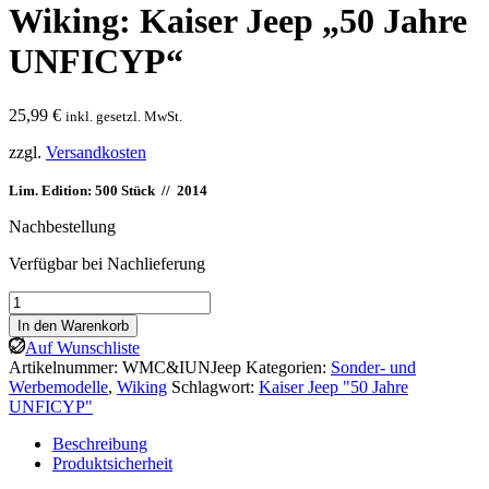
Wiking: Kaiser Jeep „50 Jahre
UNFICYP“
25,99
€
inkl. gesetzl. MwSt.
zzgl.
Versandkosten
Lim. Edition: 500 Stück // 2014
Nachbestellung
Verfügbar bei Nachlieferung
Wiking:
Kaiser
In den Warenkorb
Jeep
Auf Wunschliste
"50
Artikelnummer:
WMC&IUNJeep
Kategorien:
Sonder- und
Jahre
Werbemodelle
,
Wiking
Schlagwort:
Kaiser Jeep "50 Jahre
UNFICYP"
UNFICYP"
Menge
Beschreibung
Produktsicherheit