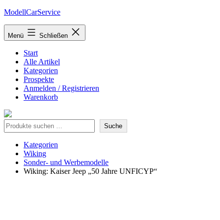
Zum
ModellCarService
Inhalt
springen
Menü
Schließen
Start
Alle Artikel
Kategorien
Prospekte
Anmelden / Registrieren
Warenkorb
Suche
Suche
Kategorien
Wiking
Sonder- und Werbemodelle
Wiking: Kaiser Jeep „50 Jahre UNFICYP“