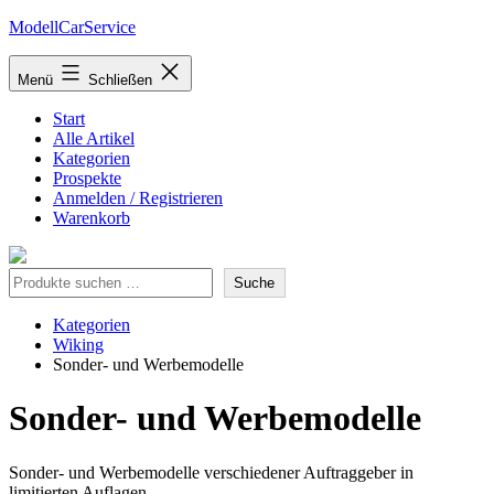
Zum
ModellCarService
Inhalt
springen
Menü
Schließen
Start
Alle Artikel
Kategorien
Prospekte
Anmelden / Registrieren
Warenkorb
Suche
Suche
Kategorien
Wiking
Sonder- und Werbemodelle
Sonder- und Werbemodelle
Sonder- und Werbemodelle verschiedener Auftraggeber in
limitierten Auflagen.