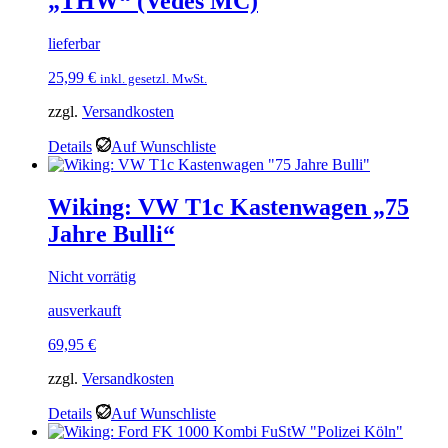
„THW“ (Vedes MC)
lieferbar
25,99
€
inkl. gesetzl. MwSt.
zzgl.
Versandkosten
Details
Auf Wunschliste
Wiking: VW T1c Kastenwagen „75
Jahre Bulli“
Nicht vorrätig
ausverkauft
69,95
€
zzgl.
Versandkosten
Details
Auf Wunschliste