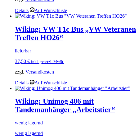
Details
Auf Wunschliste
Wiking: VW T1c Bus „VW Veteranen
Treffen HO26“
lieferbar
37,50
€
inkl. gesetzl. MwSt.
zzgl.
Versandkosten
Details
Auf Wunschliste
Wiking: Unimog 406 mit
Tandemanhänger „Arbeitstier“
wenig lagernd
wenig lagernd