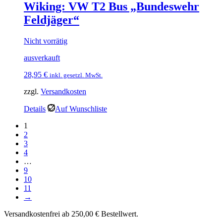
Wiking: VW T2 Bus „Bundeswehr
Feldjäger“
Nicht vorrätig
ausverkauft
28,95
€
inkl. gesetzl. MwSt.
zzgl.
Versandkosten
Details
Auf Wunschliste
1
2
3
4
…
9
10
11
→
Versandkostenfrei ab 250,00 € Bestellwert.