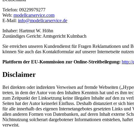
Telefon: 09229979277
Web:
modellcarservice.com
E-Mail:
info@modellcarservice.de
Inhaber: Hartmut W. Höhn
Zuständiges Gericht: Amtsgericht Kulmbach
Sie erreichen unseren Kundendienst für Fragen Reklamationen und 
können Sie auch das Kontaktformular auf unserer Internetseite nutzen
Plattform der EU-Kommission zur Online-Streitbeilegung:
http:/
Disclaimer
Bei direkten oder indirekten Verweisen auf fremde Webseiten („Hyperl
treten, in dem der Autor von den Inhalten Kenntnis hat und es ihm te
zum Zeitpunkt der Linksetzung keine illegalen Inhalte auf den zu ver
Seiten hat der Autor keinerlei Einfluss. Deshalb distanziert er sich hi
für alle innerhalb des eigenen Internetangebotes gesetzten Links und
allen anderen Formen von Datenbanken, auf deren Inhalt externe Schre
Nichtnutzung solcherart dargebotener Informationen entstehen, haftet a
verweist.