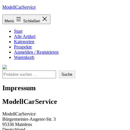
Zum
ModellCarService
Inhalt
springen
Menü
Schließen
Start
Alle Artikel
Kategorien
Prospekte
Anmelden / Registrieren
Warenkorb
Suche
Suche
Impressum
ModellCarService
ModellCarService
Bürgermeister-Angerer-Str. 3
95336 Mainleus
Deutschland