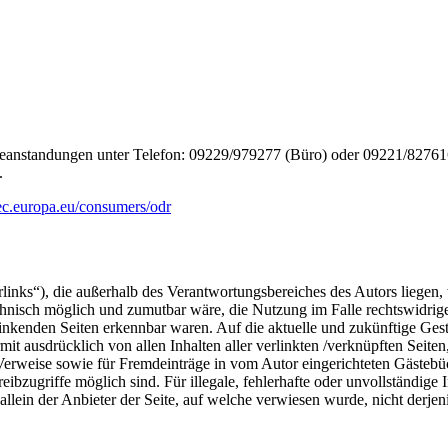
Beanstandungen unter Telefon: 09229/979277 (Büro) oder 09221/82761
.
/ec.europa.eu/consumers/odr
inks“), die außerhalb des Verantwortungsbereiches des Autors liegen, 
chnisch möglich und zumutbar wäre, die Nutzung im Falle rechtswidriger
linkenden Seiten erkennbar waren. Auf die aktuelle und zukünftige Gesta
ermit ausdrücklich von allen Inhalten aller verlinkten /verknüpften Seit
 Verweise sowie für Fremdeinträge in vom Autor eingerichteten Gästebü
ibzugriffe möglich sind. Für illegale, fehlerhafte oder unvollständige
llein der Anbieter der Seite, auf welche verwiesen wurde, nicht derjeni