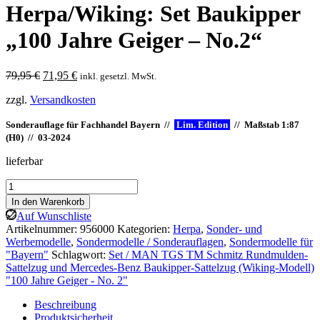
Herpa/Wiking: Set Baukipper
„100 Jahre Geiger – No.2“
Ursprünglicher
Aktueller
79,95
€
71,95
€
inkl. gesetzl. MwSt.
Preis
Preis
zzgl.
Versandkosten
war:
ist:
79,95 €
71,95 €.
Sonderauflage für Fachhandel Bayern //
Lim. Edition
// Maßstab 1:87
(H0) // 03-2024
lieferbar
Herpa/Wiking:
Set
In den Warenkorb
Baukipper
Auf Wunschliste
"100
Artikelnummer:
956000
Kategorien:
Herpa
,
Sonder- und
Jahre
Werbemodelle
,
Sondermodelle / Sonderauflagen
,
Sondermodelle für
Geiger
"Bayern"
Schlagwort:
Set / MAN TGS TM Schmitz Rundmulden-
-
Sattelzug und Mercedes-Benz Baukipper-Sattelzug (Wiking-Modell)
No.2"
"100 Jahre Geiger - No. 2"
Menge
Beschreibung
Produktsicherheit