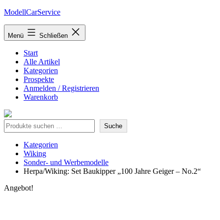
Zum
ModellCarService
Inhalt
springen
Menü
Schließen
Start
Alle Artikel
Kategorien
Prospekte
Anmelden / Registrieren
Warenkorb
Suche
Suche
Kategorien
Wiking
Sonder- und Werbemodelle
Herpa/Wiking: Set Baukipper „100 Jahre Geiger – No.2“
Angebot!