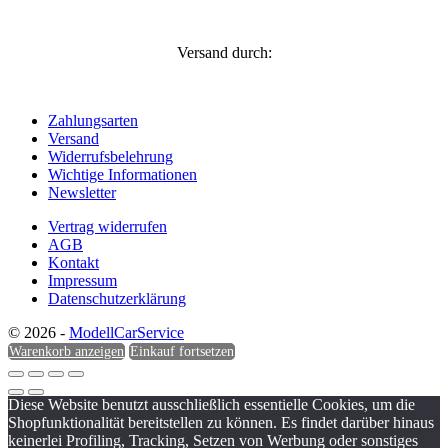
Versand durch:
Zahlungsarten
Versand
Widerrufsbelehrung
Wichtige Informationen
Newsletter
Vertrag widerrufen
AGB
Kontakt
Impressum
Datenschutzerklärung
© 2026 -
ModellCarService
Warenkorb anzeigen
Einkauf fortsetzen
Diese Website benutzt ausschließlich essentielle Cookies, um die
Shopfunktionalität bereitstellen zu können. Es findet darüber hinaus
keinerlei Profiling, Tracking, Setzen von Werbung oder sonstiges