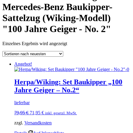
Mercedes-Benz Baukipper-
Sattelzug (Wiking-Modell)
"100 Jahre Geiger - No. 2"
Einzelnes Ergebnis wird angezeigt
Angebot!
Herpa/Wiking: Set Baukipper „100
Jahre Geiger – No.2“
lieferbar
Ursprünglicher
Aktueller
79,95
€
71,95
€
inkl. gesetzl. MwSt.
Preis
Preis
zzgl.
Versandkosten
war:
ist:
79,95 €
71,95 €.