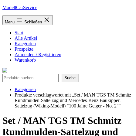
Zum
ModellCarService
Inhalt
springen
Menü
Schließen
Start
Alle Artikel
Kategorien
Prospekte
Anmelden / Registrieren
Warenkorb
Suche
Suche
Kategorien
Produkte verschlagwortet mit „Set / MAN TGS TM Schmitz
Rundmulden-Sattelzug und Mercedes-Benz Baukipper-
Sattelzug (Wiking-Modell) "100 Jahre Geiger - No. 2"“
Set / MAN TGS TM Schmitz
Rundmulden-Sattelzug und