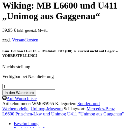
Wiking: MB L6600 und U411
„Unimog aus Gaggenau“
39,95
€
inkl. gesetzl. MwSt.
zzgl.
Versandkosten
Lim. Edition 11-2016 // Maßstab 1:87 (H0) // zurzeit nicht auf Lager –
VORBESTELLUNG!
Nachbestellung
Verfügbar bei Nachlieferung
Wiking:
MB
In den Warenkorb
L6600
Auf Wunschliste
und
Artikelnummer:
WM085955
Kategorien:
Sonder- und
U411
Werbemodelle
,
Unimog-Museum
Schlagwort:
Mercedes-Benz
"Unimog
L6600 Pritschen-Lkw und Unimog U411 "Unimog aus Gaggenau"
aus
Gaggenau"
Beschreibung
Menge