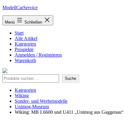
Zum
ModellCarService
Inhalt
springen
Menü
Schließen
Start
Alle Artikel
Kategorien
Prospekte
Anmelden / Registrieren
Warenkorb
Suche
Suche
Kategorien
Wiking
Sonder- und Werbemodelle
Unimog-Museum
Wiking: MB L6600 und U411 „Unimog aus Gaggenau“