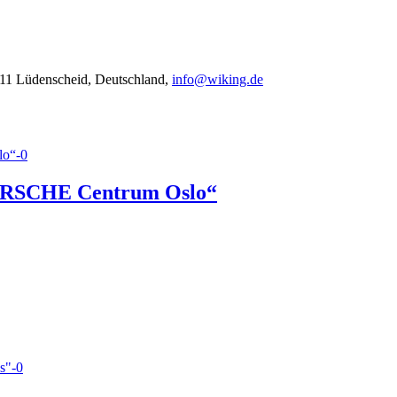
11 Lüdenscheid, Deutschland,
info@wiking.de
ORSCHE Centrum Oslo“