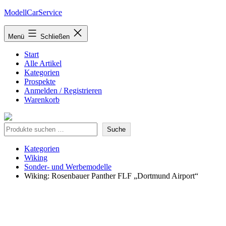
Zum
ModellCarService
Inhalt
springen
Menü
Schließen
Start
Alle Artikel
Kategorien
Prospekte
Anmelden / Registrieren
Warenkorb
Suche
Suche
Kategorien
Wiking
Sonder- und Werbemodelle
Wiking: Rosenbauer Panther FLF „Dortmund Airport“