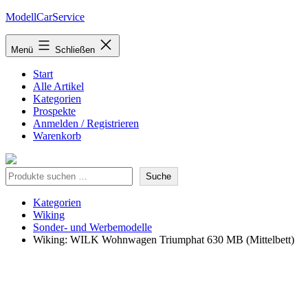
Zum
ModellCarService
Inhalt
springen
Menü
Schließen
Start
Alle Artikel
Kategorien
Prospekte
Anmelden / Registrieren
Warenkorb
Suche
Suche
Kategorien
Wiking
Sonder- und Werbemodelle
Wiking: WILK Wohnwagen Triumphat 630 MB (Mittelbett)