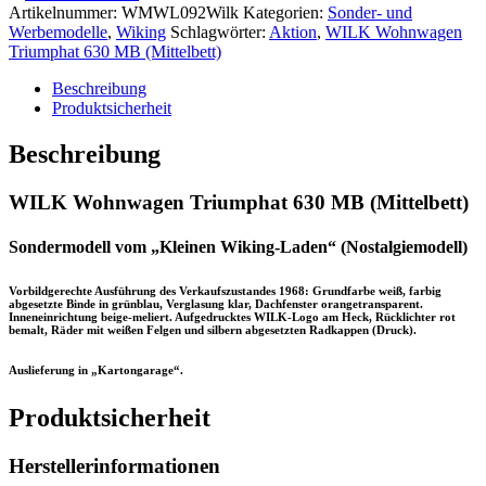
Triumphat
Artikelnummer:
WMWL092Wilk
Kategorien:
Sonder- und
630
Werbemodelle
,
Wiking
Schlagwörter:
Aktion
,
WILK Wohnwagen
MB
Triumphat 630 MB (Mittelbett)
(Mittelbett)
Menge
Beschreibung
Produktsicherheit
Beschreibung
WILK Wohnwagen Triumphat 630 MB
(Mittelbett)
Sondermodell vom „Kleinen Wiking-Laden“ (Nostalgiemodell)
Vorbildgerechte Ausführung des Verkaufszustandes 1968: Grundfarbe weiß, farbig
abgesetzte Binde in grünblau, Verglasung klar, Dachfenster orangetransparent.
Inneneinrichtung beige-meliert. Aufgedrucktes WILK-Logo am Heck, Rücklichter rot
bemalt, Räder mit weißen Felgen und silbern abgesetzten Radkappen (Druck).
Auslieferung in „Kartongarage“.
Produktsicherheit
Herstellerinformationen