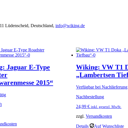
11 Lüdenscheid, Deutschland,
info@wiking.de
g: Jaguar E-Type
Wiking: VW T1 
ter
„Lambertsen Tie
lwarenmesse 2015“
Verfügbar bei Nachlieferung
ätig
Nachbestellung
t
24,99
€
inkl. gesetzl. MwSt.
zzgl.
Versandkosten
andkosten
Details
Auf Wunschliste