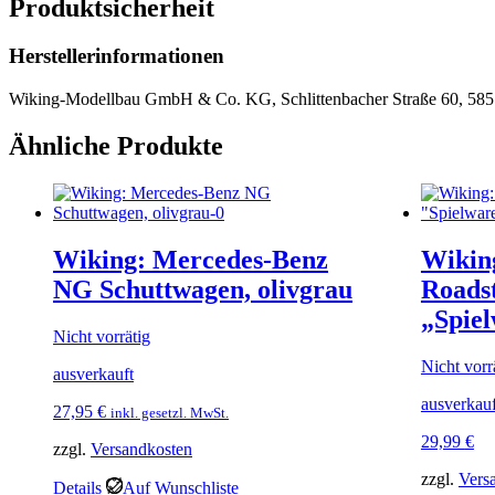
Produktsicherheit
Herstellerinformationen
Wiking-Modellbau GmbH & Co. KG, Schlittenbacher Straße 60, 585
Ähnliche Produkte
Wiking: Mercedes-Benz
Wikin
NG Schuttwagen, olivgrau
Roads
„Spie
Nicht vorrätig
Nicht vorr
ausverkauft
ausverkauf
27,95
€
inkl. gesetzl. MwSt.
29,99
€
zzgl.
Versandkosten
zzgl.
Vers
Details
Auf Wunschliste