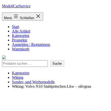
Zum
ModellCarService
Inhalt
springen
Menü
Schließen
Start
Alle Artikel
Kategorien
Prospekte
Anmelden / Registrieren
Warenkorb
Suche
Suche
Kategorien
Wiking
Sonder- und Werbemodelle
Wiking: Volvo N10 Stahlpritschen-Lkw – olivgrau