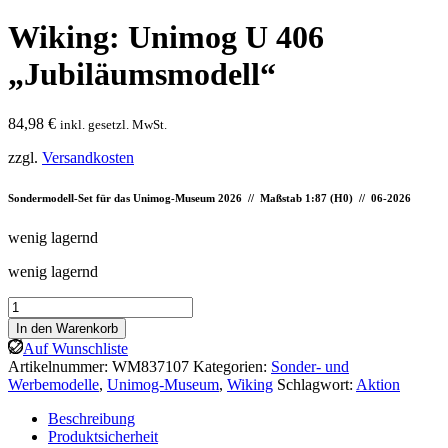
Wiking: Unimog U 406
„Jubiläumsmodell“
84,98
€
inkl. gesetzl. MwSt.
zzgl.
Versandkosten
Sondermodell-Set für das Unimog-Museum 2026 // Maßstab 1:87 (H0) // 06-2026
wenig lagernd
wenig lagernd
Wiking:
Unimog
In den Warenkorb
U
Auf Wunschliste
406
Artikelnummer:
WM837107
Kategorien:
Sonder- und
„Jubiläumsmodell“
Werbemodelle
,
Unimog-Museum
,
Wiking
Schlagwort:
Aktion
Menge
Beschreibung
Produktsicherheit