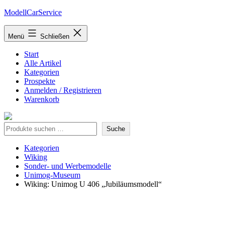
Zum
ModellCarService
Inhalt
springen
Menü
Schließen
Start
Alle Artikel
Kategorien
Prospekte
Anmelden / Registrieren
Warenkorb
Suche
Suche
Kategorien
Wiking
Sonder- und Werbemodelle
Unimog-Museum
Wiking: Unimog U 406 „Jubiläumsmodell“