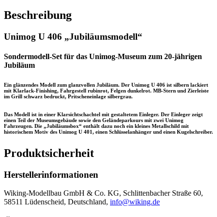
Beschreibung
Unimog U 406 „Jubiläumsmodell“
Sondermodell-Set für das Unimog-Museum zum 20-jährigen
Jubiläum
Ein glänzendes Modell zum glanzvollen Jubiläum. Der Unimog U 406 ist silbern lackiert
mit Klarlack-Finishing, Fahrgestell rubinrot, Felgen dunkelrot. MB-Stern und Zierleiste
im Grill schwarz bedruckt, Pritscheneinlage silbergrau.
Das Modell ist in einer Klarsichtschachtel mit gestaltetem Einleger. Der Einleger zeigt
einen Teil der Museumsgebäude sowie den Geländeparkours mit zwei Unimog
Fahrzeugen. Die „Jubiläumsbox“ enthält dazu noch ein kleines Metallschild mit
historischem Motiv des Unimog U 401, einen Schlüsselanhänger und einen Kugelschreiber.
Produktsicherheit
Herstellerinformationen
Wiking-Modellbau GmbH & Co. KG, Schlittenbacher Straße 60,
58511 Lüdenscheid, Deutschland,
info@wiking.de