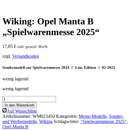
Wiking: Opel Manta B
„Spielwarenmesse 2025“
17,85
€
inkl. gesetzl. MwSt.
zzgl.
Versandkosten
Sondermodell zur Spielwarenmesse 2024 // Lim. Edition // 02-2025
wenig lagernd
wenig lagernd
Wiking:
Opel
In den Warenkorb
Manta
Auf Wunschliste
B
Artikelnummer:
WM023450
Kategorien:
Messe-Modelle
,
Sonder-
"Spielwarenmesse
und Werbemodelle
,
Wiking
Schlagwörter:
"Spielwarenmesse 2025"
,
2025"
Opel Manta B
Menge