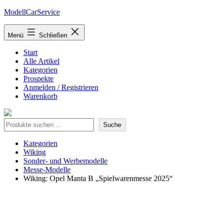
Zum
ModellCarService
Inhalt
springen
Menü
Schließen
Start
Alle Artikel
Kategorien
Prospekte
Anmelden / Registrieren
Warenkorb
Suche
Suche
Kategorien
Wiking
Sonder- und Werbemodelle
Messe-Modelle
Wiking: Opel Manta B „Spielwarenmesse 2025“