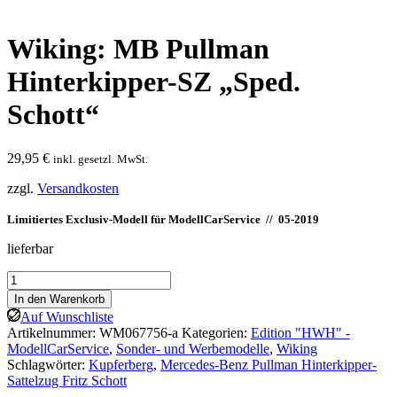
Wiking: MB Pullman
Hinterkipper-SZ „Sped.
Schott“
29,95
€
inkl. gesetzl. MwSt.
zzgl.
Versandkosten
Limitiertes Exclusiv-Modell für ModellCarService // 05-2019
lieferbar
Wiking:
MB
In den Warenkorb
Pullman
Auf Wunschliste
Hinterkipper-
Artikelnummer:
WM067756-a
Kategorien:
Edition "HWH" -
SZ
ModellCarService
,
Sonder- und Werbemodelle
,
Wiking
"Sped.
Schlagwörter:
Kupferberg
,
Mercedes-Benz Pullman Hinterkipper-
Schott"
Sattelzug Fritz Schott
Menge