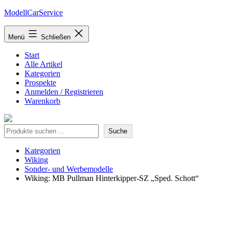
Zum
ModellCarService
Inhalt
springen
Menü
Schließen
Start
Alle Artikel
Kategorien
Prospekte
Anmelden / Registrieren
Warenkorb
Suche
Suche
Kategorien
Wiking
Sonder- und Werbemodelle
Wiking: MB Pullman Hinterkipper-SZ „Sped. Schott“