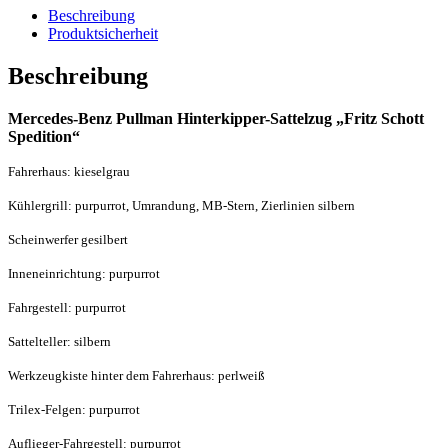
Beschreibung
Produktsicherheit
Beschreibung
Mercedes-Benz Pullman Hinterkipper-Sattelzug „Fritz Schott
Spedition“
Fahrerhaus: kieselgrau
Kühlergrill: purpurrot, Umrandung, MB-Stern, Zierlinien silbern
Scheinwerfer gesilbert
Inneneinrichtung: purpurrot
Fahrgestell: purpurrot
Sattelteller: silbern
Werkzeugkiste hinter dem Fahrerhaus: perlweiß
Trilex-Felgen: purpurrot
Auflieger-Fahrgestell: purpurrot