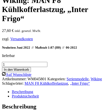
Wiking: MAN F8
Kühlkofferlastzug, „Inter
Frigo“
27,60
€
inkl. gesetzl. MwSt.
zzgl.
Versandkosten
Neuheiten Juni 2022 // Maßstab 1:87 (H0) //
06-2022
lieferbar
Wiking:
MAN
In den Warenkorb
F8
Auf Wunschliste
Kühlkofferlastzug,
Artikelnummer:
WM045801
Kategorien:
Serienmodelle
,
Wiking
„Inter
Schlagwörter:
MAN F8 Kühlkofferlastzug
,
„Inter Frigo“
Frigo“
Menge
Beschreibung
Produktsicherheit
Beschreibung