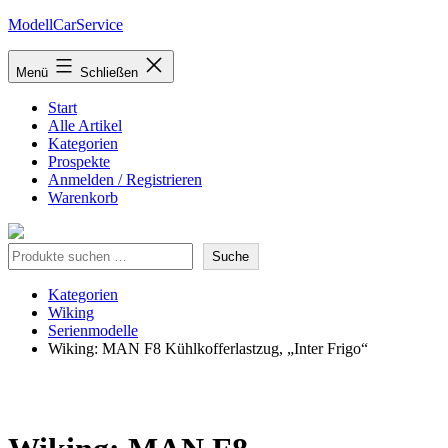
Zum
ModellCarService
Inhalt
springen
Menü
Schließen
Start
Alle Artikel
Kategorien
Prospekte
Anmelden / Registrieren
Warenkorb
Suche
Suche
Kategorien
Wiking
Serienmodelle
Wiking: MAN F8 Kühlkofferlastzug, „Inter Frigo“