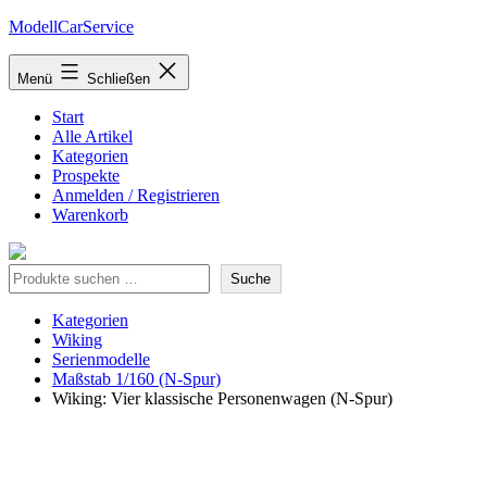
Zum
ModellCarService
Inhalt
springen
Menü
Schließen
Start
Alle Artikel
Kategorien
Prospekte
Anmelden / Registrieren
Warenkorb
Suche
Suche
Kategorien
Wiking
Serienmodelle
Maßstab 1/160 (N-Spur)
Wiking: Vier klassische Personenwagen (N-Spur)