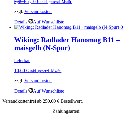
Ursprünglicher
Aktueller
8,99
€
7,10
€
inkl. gesetzl. MwSt.
Preis
Preis
zzgl.
Versandkosten
war:
ist:
8,99 €
7,10 €.
Details
Auf Wunschliste
Wiking: Radlader Hanomag B11 –
maisgelb (N-Spur)
lieferbar
10,60
€
inkl. gesetzl. MwSt.
zzgl.
Versandkosten
Details
Auf Wunschliste
Versandkostenfrei ab 250,00 € Bestellwert.
Zahlungsarten: