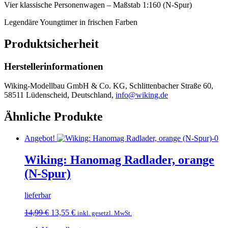
Vier klassische Personenwagen – Maßstab 1:160 (N-Spur)
Legendäre Youngtimer in frischen Farben
Produktsicherheit
Herstellerinformationen
Wiking-Modellbau GmbH & Co. KG, Schlittenbacher Straße 60,
58511 Lüdenscheid, Deutschland,
info@wiking.de
Ähnliche Produkte
Angebot!
Wiking: Hanomag Radlader, orange
(N-Spur)
lieferbar
Ursprünglicher
Aktueller
14,99
€
13,55
€
inkl. gesetzl. MwSt.
Preis
Preis