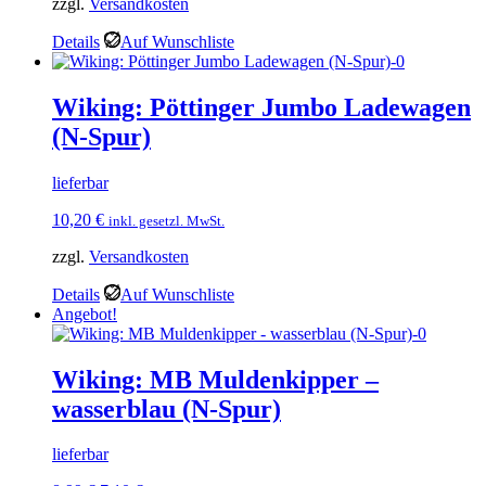
zzgl.
Versandkosten
war:
ist:
14,99 €
13,55 €.
Details
Auf Wunschliste
Wiking: Pöttinger Jumbo Ladewagen
(N-Spur)
lieferbar
10,20
€
inkl. gesetzl. MwSt.
zzgl.
Versandkosten
Details
Auf Wunschliste
Angebot!
Wiking: MB Muldenkipper –
wasserblau (N-Spur)
lieferbar