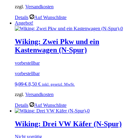
Preis
Preis
zzgl.
Versandkosten
war:
ist:
10,49 €
4,99 €.
Details
Auf Wunschliste
Angebot!
Wiking: Zwei Pkw und ein
Kastenwagen (N-Spur)
vorbestellbar
vorbestellbar
Ursprünglicher
Aktueller
9,99
€
8,50
€
inkl. gesetzl. MwSt.
Preis
Preis
zzgl.
Versandkosten
war:
ist:
9,99 €
8,50 €.
Details
Auf Wunschliste
Wiking: Drei VW Käfer (N-Spur)
Nicht vorrätig