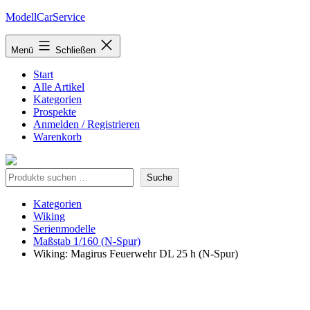
Zum
ModellCarService
Inhalt
springen
Menü
Schließen
Start
Alle Artikel
Kategorien
Prospekte
Anmelden / Registrieren
Warenkorb
Suche
Suche
Kategorien
Wiking
Serienmodelle
Maßstab 1/160 (N-Spur)
Wiking: Magirus Feuerwehr DL 25 h (N-Spur)