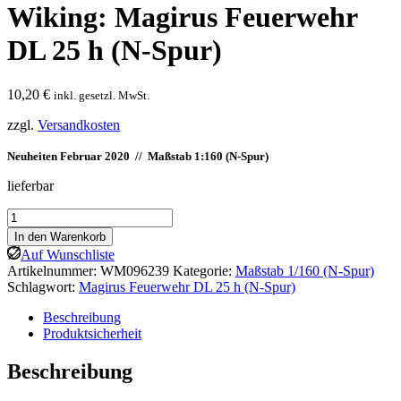
Wiking: Magirus Feuerwehr
DL 25 h (N-Spur)
10,20
€
inkl. gesetzl. MwSt.
zzgl.
Versandkosten
Neuheiten Februar 2020 // Maßstab 1:160 (N-Spur)
lieferbar
Wiking:
Magirus
In den Warenkorb
Feuerwehr
Auf Wunschliste
DL
Artikelnummer:
WM096239
Kategorie:
Maßstab 1/160 (N-Spur)
25
Schlagwort:
Magirus Feuerwehr DL 25 h (N-Spur)
h
(N-
Beschreibung
Spur)
Produktsicherheit
Menge
Beschreibung