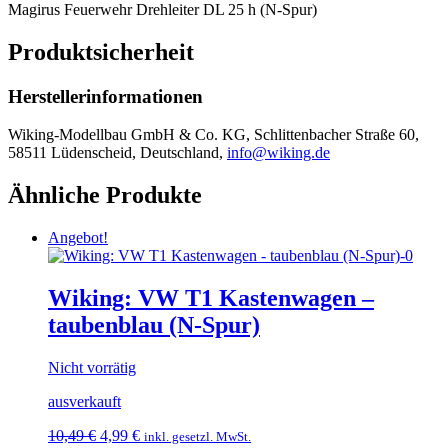
Magirus Feuerwehr Drehleiter DL 25 h (N-Spur)
Produktsicherheit
Herstellerinformationen
Wiking-Modellbau GmbH & Co. KG, Schlittenbacher Straße 60,
58511 Lüdenscheid, Deutschland,
info@wiking.de
Ähnliche Produkte
Angebot!
Wiking: VW T1 Kastenwagen –
taubenblau (N-Spur)
Nicht vorrätig
ausverkauft
Ursprünglicher
Aktueller
10,49
€
4,99
€
inkl. gesetzl. MwSt.