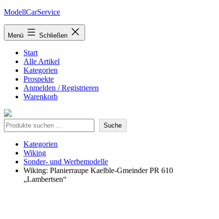
Zum
ModellCarService
Inhalt
springen
Menü
Schließen
Start
Alle Artikel
Kategorien
Prospekte
Anmelden / Registrieren
Warenkorb
Suche
Suche
Kategorien
Wiking
Sonder- und Werbemodelle
Wiking: Planierraupe Kaelble-Gmeinder PR 610
„Lambertsen“