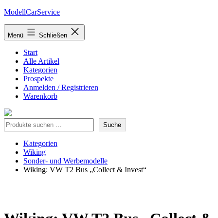
Zum
ModellCarService
Inhalt
springen
Menü
Schließen
Start
Alle Artikel
Kategorien
Prospekte
Anmelden / Registrieren
Warenkorb
Suche
Suche
Kategorien
Wiking
Sonder- und Werbemodelle
Wiking: VW T2 Bus „Collect & Invest“