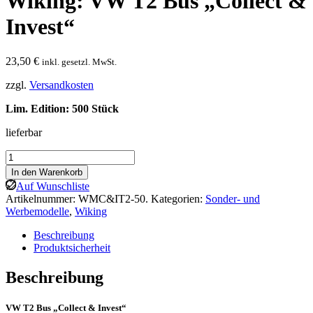
Wiking: VW T2 Bus „Collect &
Invest“
23,50
€
inkl. gesetzl. MwSt.
zzgl.
Versandkosten
Lim. Edition: 500 Stück
lieferbar
Wiking:
VW
In den Warenkorb
T2
Auf Wunschliste
Bus
Artikelnummer:
WMC&IT2-50.
Kategorien:
Sonder- und
"Collect
Werbemodelle
,
Wiking
&
Invest"
Beschreibung
Menge
Produktsicherheit
Beschreibung
VW T2 Bus „Collect & Invest“