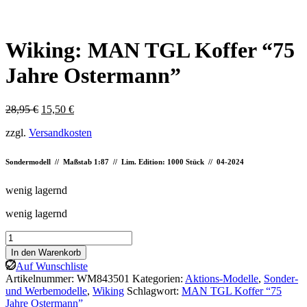
Wiking: MAN TGL Koffer “75
Jahre Ostermann”
Ursprünglicher
Aktueller
28,95
€
15,50
€
Preis
Preis
zzgl.
Versandkosten
war:
ist:
28,95 €
15,50 €.
Sondermodell // Maßstab 1:87 // Lim. Edition: 1000 Stück // 04-2024
wenig lagernd
wenig lagernd
Wiking:
MAN
In den Warenkorb
TGL
Auf Wunschliste
Koffer
Artikelnummer:
WM843501
Kategorien:
Aktions-Modelle
,
Sonder-
“75
und Werbemodelle
,
Wiking
Schlagwort:
MAN TGL Koffer “75
Jahre
Jahre Ostermann”