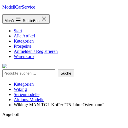
Zum
ModellCarService
Inhalt
springen
Menü
Schließen
Start
Alle Artikel
Kategorien
Prospekte
Anmelden / Registrieren
Warenkorb
Suche
Suche
Kategorien
Wiking
Serienmodelle
Aktions-Modelle
Wiking: MAN TGL Koffer “75 Jahre Ostermann”
Angebot!