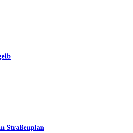
gelb
m Straßenplan