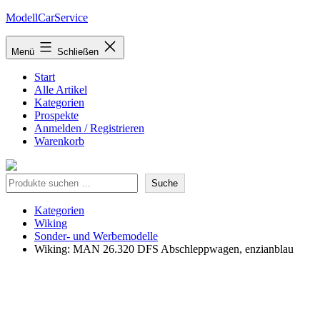
Zum
ModellCarService
Inhalt
springen
Menü
Schließen
Start
Alle Artikel
Kategorien
Prospekte
Anmelden / Registrieren
Warenkorb
Suche
Suche
Kategorien
Wiking
Sonder- und Werbemodelle
Wiking: MAN 26.320 DFS Abschleppwagen, enzianblau