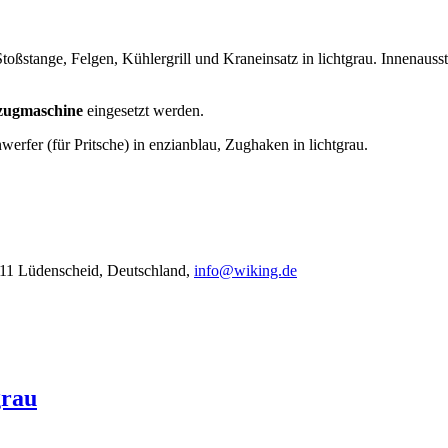
Stoßstange, Felgen, Kühlergrill und Kraneinsatz in lichtgrau. Innenaus
lzugmaschine
eingesetzt werden.
erfer (für Pritsche) in enzianblau, Zughaken in lichtgrau.
11 Lüdenscheid, Deutschland,
info@wiking.de
grau