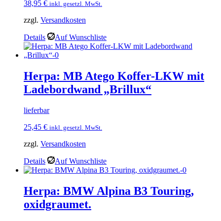
38,95
€
inkl. gesetzl. MwSt.
zzgl.
Versandkosten
Details
Auf Wunschliste
Herpa: MB Atego Koffer-LKW mit
Ladebordwand „Brillux“
lieferbar
25,45
€
inkl. gesetzl. MwSt.
zzgl.
Versandkosten
Details
Auf Wunschliste
Herpa: BMW Alpina B3 Touring,
oxidgraumet.