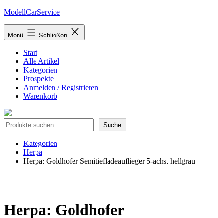
Zum
ModellCarService
Inhalt
springen
Menü
Schließen
Start
Alle Artikel
Kategorien
Prospekte
Anmelden / Registrieren
Warenkorb
Suche
Suche
Kategorien
Herpa
Herpa: Goldhofer Semitiefladeauflieger 5-achs, hellgrau
Herpa: Goldhofer