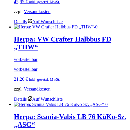
45,95
€
inkl. gesetzl. MwSt.
zzgl.
Versandkosten
Details
Auf Wunschliste
Herpa: VW Crafter Halbbus FD
„THW“
vorbestellbar
vorbestellbar
21,20
€
inkl. gesetzl. MwSt.
zzgl.
Versandkosten
Details
Auf Wunschliste
Herpa: Scania-Vabis LB 76 KüKo-Sz.
„ASG“