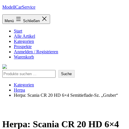
Zum
ModellCarService
Inhalt
springen
Menü
Schließen
Start
Alle Artikel
Kategorien
Prospekte
Anmelden / Registrieren
Warenkorb
Suche
Suche
Kategorien
Herpa
Herpa: Scania CR 20 HD 6×4 Semitieflade-Sz. „Gruber“
Herpa: Scania CR 20 HD 6×4