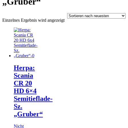
„Gruber“
Einzelnes Ergebnis wird angezeigt
Herpa:
Scania
CR 20
HD 6×4
Semitieflade-
Sz.
„Gruber“
Nicht