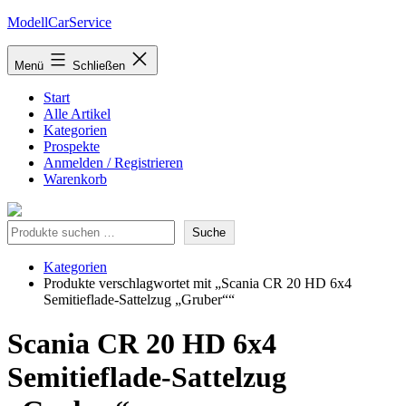
Zum
ModellCarService
Inhalt
springen
Menü
Schließen
Start
Alle Artikel
Kategorien
Prospekte
Anmelden / Registrieren
Warenkorb
Suche
Suche
Kategorien
Produkte verschlagwortet mit „Scania CR 20 HD 6x4
Semitieflade-Sattelzug „Gruber““
Scania CR 20 HD 6x4
Semitieflade-Sattelzug