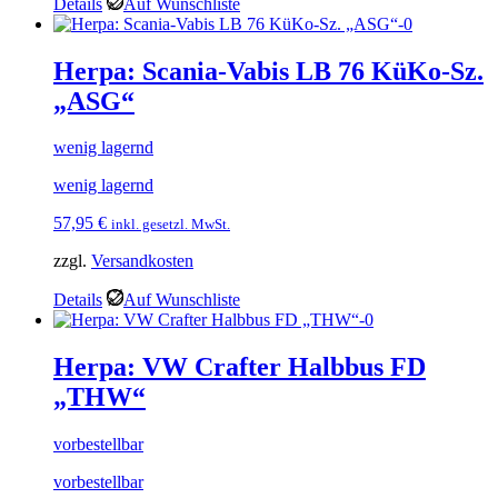
Details
Auf Wunschliste
Herpa: Scania-Vabis LB 76 KüKo-Sz.
„ASG“
wenig lagernd
wenig lagernd
57,95
€
inkl. gesetzl. MwSt.
zzgl.
Versandkosten
Details
Auf Wunschliste
Herpa: VW Crafter Halbbus FD
„THW“
vorbestellbar
vorbestellbar