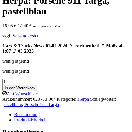
Herpa: Porsche 911 Targa,
pastellblau
Ursprünglicher
Aktueller
16,95
€
14,40
€
inkl. gesetzl. MwSt.
Preis
Preis
zzgl.
Versandkosten
war:
ist:
16,95 €
14,40 €.
Cars & Trucks News 01-02 2024 //
Farbneuheit
// Maßstab
1:87 // 03-2025
wenig lagernd
wenig lagernd
Herpa:
Porsche
In den Warenkorb
911
Auf Wunschliste
Targa,
Artikelnummer:
023733-004
Kategorie:
Herpa
Schlagwörter:
pastellblau
pastellblau
,
Porsche 911 Targa
Menge
Beschreibung
Produktsicherheit