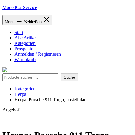
Zum
ModellCarService
Inhalt
springen
Menü
Schließen
Start
Alle Artikel
Kategorien
Prospekte
Anmelden / Registrieren
Warenkorb
Suche
Suche
Kategorien
Herpa
Herpa: Porsche 911 Targa, pastellblau
Angebot!