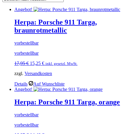
Angebot!
Herpa: Porsche 911 Targa,
braunrotmetallic
vorbestellbar
vorbestellbar
Ursprünglicher
Aktueller
17,95
€
15,25
€
inkl. gesetzl. MwSt.
Preis
Preis
zzgl.
Versandkosten
war:
ist:
17,95 €
15,25 €.
Details
Auf Wunschliste
Angebot!
Herpa: Porsche 911 Targa, orange
vorbestellbar
vorbestellbar