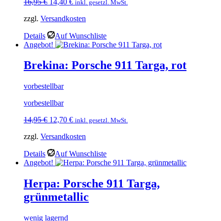
Ursprünglicher
Aktueller
16,95
€
14,40
€
inkl. gesetzl. MwSt.
Preis
Preis
zzgl.
Versandkosten
war:
ist:
16,95 €
14,40 €.
Details
Auf Wunschliste
Angebot!
Brekina: Porsche 911 Targa, rot
vorbestellbar
vorbestellbar
Ursprünglicher
Aktueller
14,95
€
12,70
€
inkl. gesetzl. MwSt.
Preis
Preis
zzgl.
Versandkosten
war:
ist:
14,95 €
12,70 €.
Details
Auf Wunschliste
Angebot!
Herpa: Porsche 911 Targa,
grünmetallic
wenig lagernd