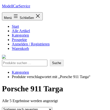
Zum
ModellCarService
Inhalt
springen
Menü
Schließen
Start
Alle Artikel
Kategorien
Prospekte
Anmelden / Registrieren
Warenkorb
Suche
Suche
Kategorien
Produkte verschlagwortet mit „Porsche 911 Targa“
Porsche 911 Targa
Nach
Alle 5 Ergebnisse werden angezeigt
neuesten
sortiert