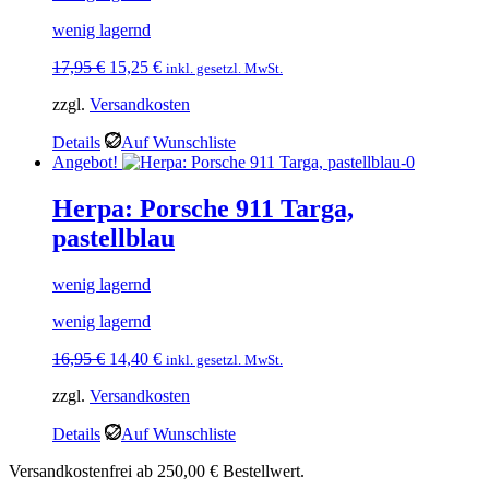
wenig lagernd
Ursprünglicher
Aktueller
17,95
€
15,25
€
inkl. gesetzl. MwSt.
Preis
Preis
zzgl.
Versandkosten
war:
ist:
17,95 €
15,25 €.
Details
Auf Wunschliste
Angebot!
Herpa: Porsche 911 Targa,
pastellblau
wenig lagernd
wenig lagernd
Ursprünglicher
Aktueller
16,95
€
14,40
€
inkl. gesetzl. MwSt.
Preis
Preis
zzgl.
Versandkosten
war:
ist:
16,95 €
14,40 €.
Details
Auf Wunschliste
Versandkostenfrei ab 250,00 € Bestellwert.