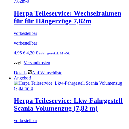
Herpa Teileservice: Wechselrahmen
für für Hängerzüge 7,82m
vorbestellbar
vorbestellbar
Ursprünglicher
Aktueller
4,95
€
4,20
€
inkl. gesetzl. MwSt.
Preis
Preis
zzgl.
Versandkosten
war:
ist:
4,95 €
4,20 €.
Details
Auf Wunschliste
Angebot!
Herpa Teileservice: Lkw-Fahrgestell
Scania Volumenzug (7,82 m)
vorbestellbar