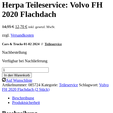
Herpa Teileservice: Volvo FH
2020 Flachdach
Ursprünglicher
Aktueller
14,95
€
12,70
€
inkl. gesetzl. MwSt.
Preis
Preis
zzgl.
Versandkosten
war:
ist:
14,95 €
12,70 €.
Cars & Trucks 01-02 2024 //
Teileservice
Nachbestellung
Verfügbar bei Nachlieferung
Herpa
Teileservice:
In den Warenkorb
Volvo
Auf Wunschliste
FH
Artikelnummer:
085724
Kategorie:
Teileservice
Schlagwort:
Volvo
2020
FH 2020 Flachdach (2 Stück)
Flachdach
Menge
Beschreibung
Produktsicherheit