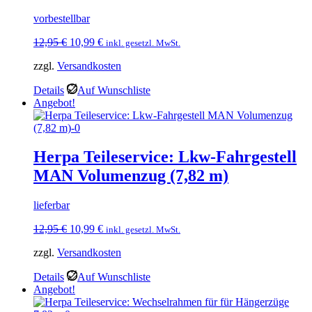
vorbestellbar
Ursprünglicher
Aktueller
12,95
€
10,99
€
inkl. gesetzl. MwSt.
Preis
Preis
zzgl.
Versandkosten
war:
ist:
12,95 €
10,99 €.
Details
Auf Wunschliste
Angebot!
Herpa Teileservice: Lkw-Fahrgestell
MAN Volumenzug (7,82 m)
lieferbar
Ursprünglicher
Aktueller
12,95
€
10,99
€
inkl. gesetzl. MwSt.
Preis
Preis
zzgl.
Versandkosten
war:
ist:
12,95 €
10,99 €.
Details
Auf Wunschliste
Angebot!