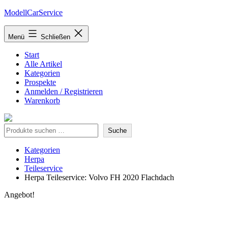
Zum
ModellCarService
Inhalt
springen
Menü
Schließen
Start
Alle Artikel
Kategorien
Prospekte
Anmelden / Registrieren
Warenkorb
Suche
Suche
Kategorien
Herpa
Teileservice
Herpa Teileservice: Volvo FH 2020 Flachdach
Angebot!