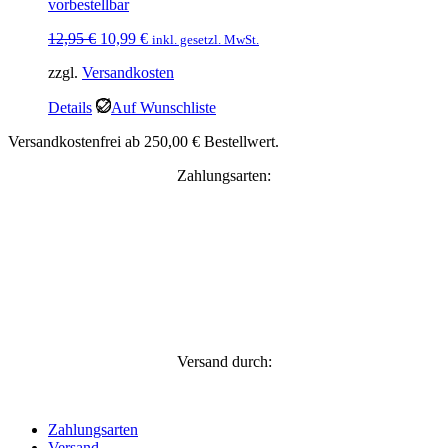
vorbestellbar
Ursprünglicher
Aktueller
12,95
€
10,99
€
inkl. gesetzl. MwSt.
Preis
Preis
zzgl.
Versandkosten
war:
ist:
12,95 €
10,99 €.
Details
Auf Wunschliste
Versandkostenfrei ab 250,00 € Bestellwert.
Zahlungsarten:
Versand durch:
Zahlungsarten
Versand