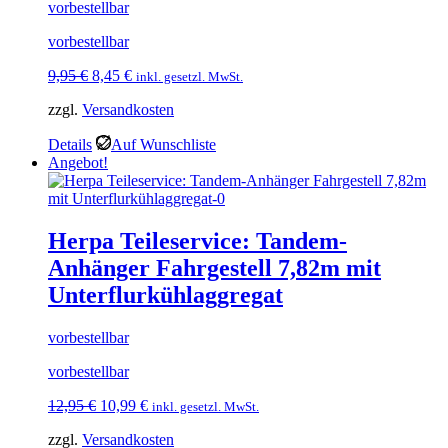
vorbestellbar
vorbestellbar
Ursprünglicher
Aktueller
9,95
€
8,45
€
inkl. gesetzl. MwSt.
Preis
Preis
zzgl.
Versandkosten
war:
ist:
9,95 €
8,45 €.
Details
Auf Wunschliste
Angebot!
Herpa Teileservice: Tandem-
Anhänger Fahrgestell 7,82m mit
Unterflurkühlaggregat
vorbestellbar
vorbestellbar
Ursprünglicher
Aktueller
12,95
€
10,99
€
inkl. gesetzl. MwSt.
Preis
Preis
zzgl.
Versandkosten
war:
ist: