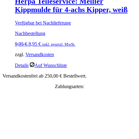
Herpa Teileservice: Meiller
Kippmulde für 4-achs Kipper, weiß
Verfügbar bei Nachlieferung
Nachbestellung
Ursprünglicher
Aktueller
9,95
€
8,95
€
inkl. gesetzl. MwSt.
Preis
Preis
zzgl.
Versandkosten
war:
ist:
9,95 €
8,95 €.
Details
Auf Wunschliste
Versandkostenfrei ab 250,00 € Bestellwert.
Zahlungsarten: