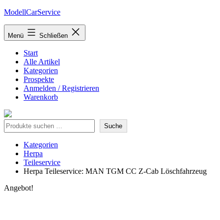
Zum
ModellCarService
Inhalt
springen
Menü
Schließen
Start
Alle Artikel
Kategorien
Prospekte
Anmelden / Registrieren
Warenkorb
Suche
Suche
Kategorien
Herpa
Teileservice
Herpa Teileservice: MAN TGM CC Z-Cab Löschfahrzeug
Angebot!