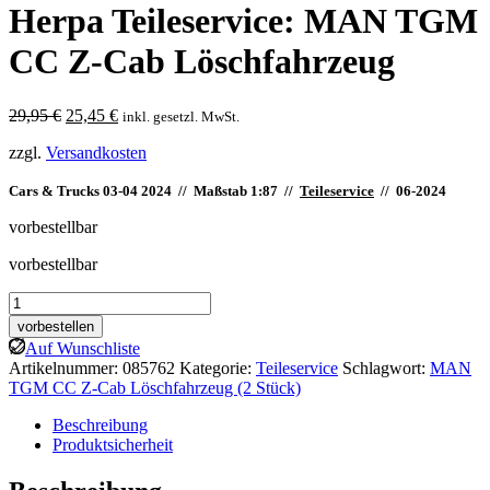
Herpa Teileservice: MAN TGM
CC Z-Cab Löschfahrzeug
Ursprünglicher
Aktueller
29,95
€
25,45
€
inkl. gesetzl. MwSt.
Preis
Preis
zzgl.
Versandkosten
war:
ist:
29,95 €
25,45 €.
Cars & Trucks 03-04 2024 // Maßstab 1:87 //
Teileservice
// 06-2024
vorbestellbar
vorbestellbar
Herpa
Teileservice:
vorbestellen
MAN
Auf Wunschliste
TGM
Artikelnummer:
085762
Kategorie:
Teileservice
Schlagwort:
MAN
CC
TGM CC Z-Cab Löschfahrzeug (2 Stück)
Z-
Cab
Beschreibung
Löschfahrzeug
Produktsicherheit
Menge