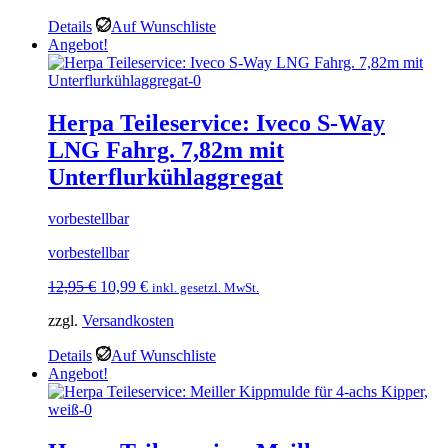
12,95 €
10,99 €.
Details
Auf Wunschliste
Angebot!
Herpa Teileservice: Iveco S-Way
LNG Fahrg. 7,82m mit
Unterflurkühlaggregat
vorbestellbar
vorbestellbar
Ursprünglicher
Aktueller
12,95
€
10,99
€
inkl. gesetzl. MwSt.
Preis
Preis
zzgl.
Versandkosten
war:
ist:
12,95 €
10,99 €.
Details
Auf Wunschliste
Angebot!