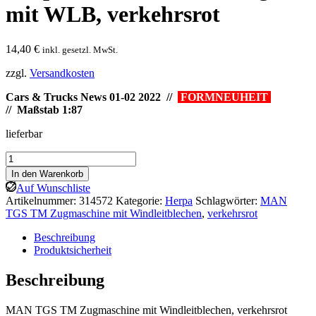
mit WLB, verkehrsrot
14,40
€
inkl. gesetzl. MwSt.
zzgl.
Versandkosten
Cars & Trucks News 01-02 2022 //
FORMNEUHEIT
// Maßstab 1:87
lieferbar
Herpa:
MAN
In den Warenkorb
TGS
Auf Wunschliste
TM
Artikelnummer:
314572
Kategorie:
Herpa
Schlagwörter:
MAN
Zugm.
TGS TM Zugmaschine mit Windleitblechen
,
verkehrsrot
mit
WLB,
Beschreibung
verkehrsrot
Produktsicherheit
Menge
Beschreibung
MAN TGS TM Zugmaschine mit Windleitblechen, verkehrsrot