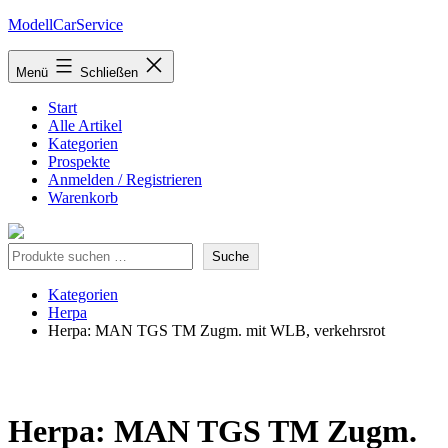
Zum
ModellCarService
Inhalt
springen
Menü
Schließen
Start
Alle Artikel
Kategorien
Prospekte
Anmelden / Registrieren
Warenkorb
Suche
Suche
Kategorien
Herpa
Herpa: MAN TGS TM Zugm. mit WLB, verkehrsrot
Herpa: MAN TGS TM Zugm.