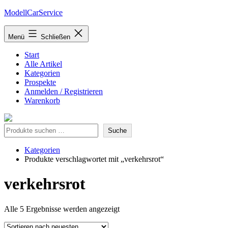
Zum
ModellCarService
Inhalt
springen
Menü
Schließen
Start
Alle Artikel
Kategorien
Prospekte
Anmelden / Registrieren
Warenkorb
Suche
Suche
Kategorien
Produkte verschlagwortet mit „verkehrsrot“
verkehrsrot
Nach
Alle 5 Ergebnisse werden angezeigt
neuesten
sortiert