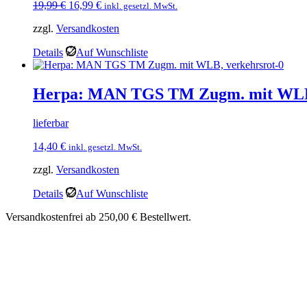
Ursprünglicher
Aktueller
19,99
€
16,99
€
inkl. gesetzl. MwSt.
Preis
Preis
zzgl.
Versandkosten
war:
ist:
19,99 €
16,99 €.
Details
Auf Wunschliste
Herpa: MAN TGS TM Zugm. mit WLB,
lieferbar
14,40
€
inkl. gesetzl. MwSt.
zzgl.
Versandkosten
Details
Auf Wunschliste
Versandkostenfrei ab 250,00 € Bestellwert.