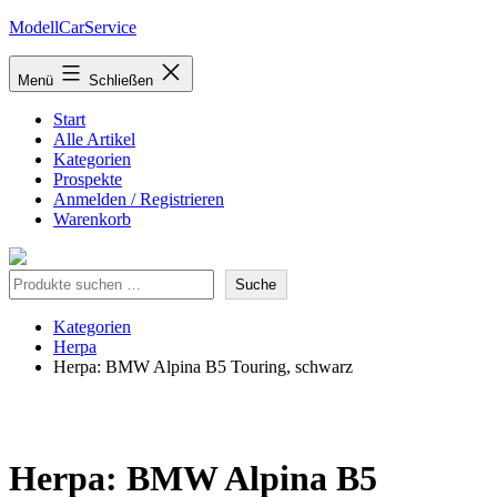
Zum
ModellCarService
Inhalt
springen
Menü
Schließen
Start
Alle Artikel
Kategorien
Prospekte
Anmelden / Registrieren
Warenkorb
Suche
Suche
Kategorien
Herpa
Herpa: BMW Alpina B5 Touring, schwarz
Herpa: BMW Alpina B5