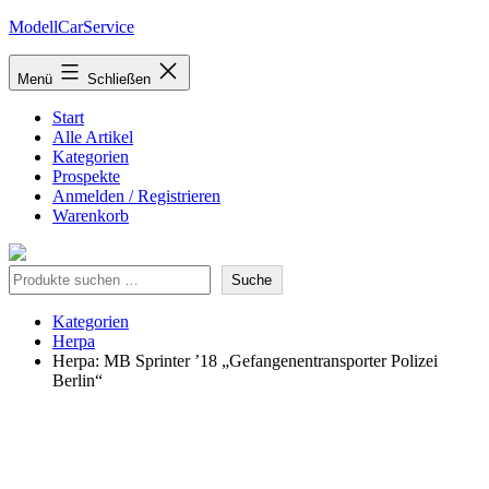
Zum
ModellCarService
Inhalt
springen
Menü
Schließen
Start
Alle Artikel
Kategorien
Prospekte
Anmelden / Registrieren
Warenkorb
Suche
Suche
Kategorien
Herpa
Herpa: MB Sprinter ’18 „Gefangenentransporter Polizei
Berlin“