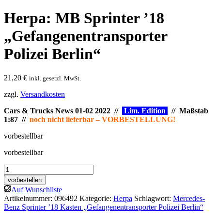
Herpa: MB Sprinter ’18
„Gefangenentransporter
Polizei Berlin“
21,20
€
inkl. gesetzl. MwSt.
zzgl.
Versandkosten
Cars & Trucks News 01-02 2022 //
Lim. Edition
// Maßstab
1:87 //
noch nicht lieferbar – VORBESTELLUNG!
vorbestellbar
vorbestellbar
Herpa:
MB
vorbestellen
Sprinter
Auf Wunschliste
’18
Artikelnummer:
096492
Kategorie:
Herpa
Schlagwort:
Mercedes-
„Gefangenentransporter
Benz Sprinter ’18 Kasten „Gefangenentransporter Polizei Berlin“
Polizei