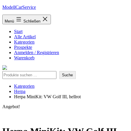
Zum
ModellCarService
Inhalt
springen
Menü
Schließen
Start
Alle Artikel
Kategorien
Prospekte
Anmelden / Registrieren
Warenkorb
Suche
Suche
Kategorien
Herpa
Herpa MiniKit: VW Golf III, hellrot
Angebot!