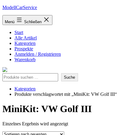
Zum
ModellCarService
Inhalt
springen
Menü
Schließen
Start
Alle Artikel
Kategorien
Prospekte
Anmelden / Registrieren
Warenkorb
Suche
Suche
Kategorien
Produkte verschlagwortet mit „MiniKit: VW Golf III“
MiniKit: VW Golf III
Einzelnes Ergebnis wird angezeigt