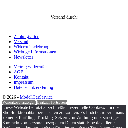
Versand durch:
Zahlungsarten
Versand
Widerrufsbelehrung
Wichtige Informationen
Newsletter
Vertrag widerrufen
AGB
Kontakt
Impressum
Datenschutzerklärung
© 2026 -
ModellCarService
Warenkorb anzeigen
Einkauf fortsetzen
Diese Website benutzt ausschließlich essentielle Cookies, um die
Shopfunktionalität bereitstellen zu können. Es findet darüber hinaus
keinerlei Profiling, Tracking, Setzen von Werbung oder sonstiges
Sammeln von personenbezogenen Daten statt. Eine detaillierte
Auflistung aller verwendeter Cookies und deren Zweck entnehmen