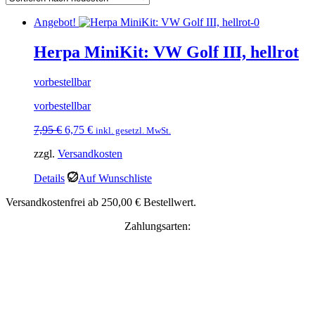
Angebot!
Herpa MiniKit: VW Golf III, hellrot
vorbestellbar
vorbestellbar
Ursprünglicher
Aktueller
7,95
€
6,75
€
inkl. gesetzl. MwSt.
Preis
Preis
zzgl.
Versandkosten
war:
ist:
7,95 €
6,75 €.
Details
Auf Wunschliste
Versandkostenfrei ab 250,00 € Bestellwert.
Zahlungsarten: