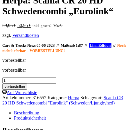
Herpa: Scania CR 20 HD
Schwedencombi „Eurolink“
Ursprünglicher
Aktueller
59,95
€
50,95
€
inkl. gesetzl. MwSt.
Preis
Preis
zzgl.
Versandkosten
war:
ist:
59,95 €
50,95 €.
Cars & Trucks News 05-06 2023 // Maßstab 1:87 //
Lim. Edition
//
Noch
nicht lieferbar – VORBESTELLUNG!
vorbestellbar
vorbestellbar
Herpa:
Scania
vorbestellen
CR
Auf Wunschliste
20
Artikelnummer:
316552
Kategorie:
Herpa
Schlagwort:
Scania CR
HD
20 HD Schwedencombi "Eurolink" (Schweden/Ljungbyhed)
Schwedencombi
"Eurolink"
Beschreibung
Menge
Produktsicherheit