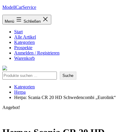
Zum
ModellCarService
Inhalt
springen
Menü
Schließen
Start
Alle Artikel
Kategorien
Prospekte
Anmelden / Registrieren
Warenkorb
Suche
Suche
Kategorien
Herpa
Herpa: Scania CR 20 HD Schwedencombi „Eurolink“
Angebot!