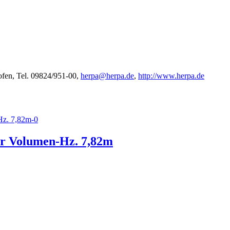
fen, Tel. 09824/951-00,
herpa@herpa.de
,
http://www.herpa.de
ür Volumen-Hz. 7,82m