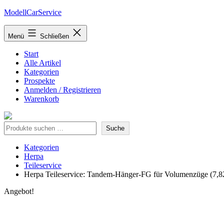
Zum
ModellCarService
Inhalt
springen
Menü
Schließen
Start
Alle Artikel
Kategorien
Prospekte
Anmelden / Registrieren
Warenkorb
Suche
Suche
Kategorien
Herpa
Teileservice
Herpa Teileservice: Tandem-Hänger-FG für Volumenzüge (7,8
Angebot!