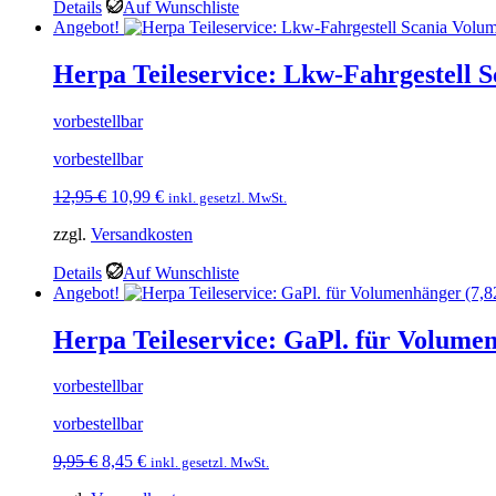
Details
Auf Wunschliste
Angebot!
Herpa Teileservice: Lkw-Fahrgestell 
vorbestellbar
vorbestellbar
Ursprünglicher
Aktueller
12,95
€
10,99
€
inkl. gesetzl. MwSt.
Preis
Preis
zzgl.
Versandkosten
war:
ist:
12,95 €
10,99 €.
Details
Auf Wunschliste
Angebot!
Herpa Teileservice: GaPl. für Volumen
vorbestellbar
vorbestellbar
Ursprünglicher
Aktueller
9,95
€
8,45
€
inkl. gesetzl. MwSt.
Preis
Preis