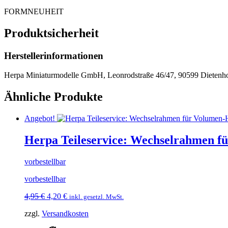
FORMNEUHEIT
Produktsicherheit
Herstellerinformationen
Herpa Miniaturmodelle GmbH, Leonrodstraße 46/47, 90599 Dietenho
Ähnliche Produkte
Angebot!
Herpa Teileservice: Wechselrahmen f
vorbestellbar
vorbestellbar
Ursprünglicher
Aktueller
4,95
€
4,20
€
inkl. gesetzl. MwSt.
Preis
Preis
zzgl.
Versandkosten
war:
ist:
4,95 €
4,20 €.