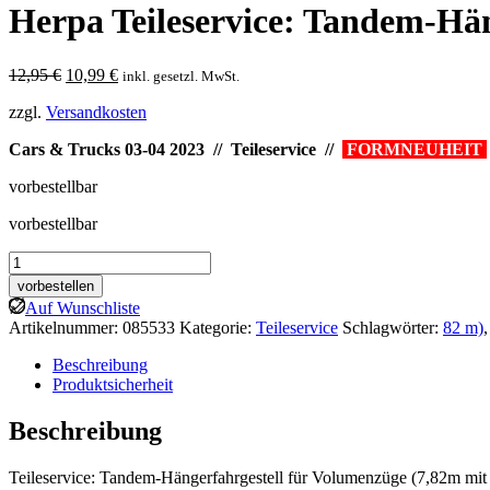
Herpa Teileservice: Tandem-Hä
Ursprünglicher
Aktueller
12,95
€
10,99
€
inkl. gesetzl. MwSt.
Preis
Preis
zzgl.
Versandkosten
war:
ist:
12,95 €
10,99 €.
Cars & Trucks 03-04 2023 // Teileservice //
FORMNEUHEIT
vorbestellbar
vorbestellbar
Herpa
Teileservice:
vorbestellen
Tandem-
Auf Wunschliste
Hänger-
Artikelnummer:
085533
Kategorie:
Teileservice
Schlagwörter:
82 m)
FG
für
Beschreibung
Volumenzüge
Produktsicherheit
(7,82
m)
Beschreibung
Menge
Teileservice: Tandem-Hängerfahrgestell für Volumenzüge (7,82m mit F