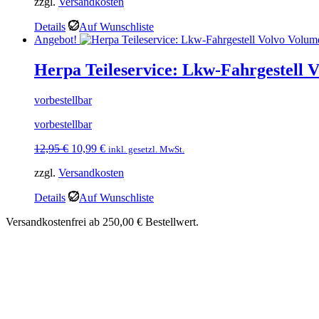
zzgl.
Versandkosten
war:
ist:
9,95 €
8,45 €.
Details
Auf Wunschliste
Angebot!
Herpa Teileservice: Lkw-Fahrgestell 
vorbestellbar
vorbestellbar
Ursprünglicher
Aktueller
12,95
€
10,99
€
inkl. gesetzl. MwSt.
Preis
Preis
zzgl.
Versandkosten
war:
ist:
12,95 €
10,99 €.
Details
Auf Wunschliste
Versandkostenfrei ab 250,00 € Bestellwert.