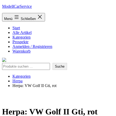
Zum
ModellCarService
Inhalt
springen
Menü
Schließen
Start
Alle Artikel
Kategorien
Prospekte
Anmelden / Registrieren
Warenkorb
Suche
Suche
Kategorien
Herpa
Herpa: VW Golf II Gti, rot
Herpa: VW Golf II Gti, rot