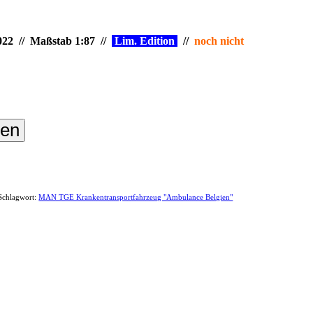
022 // Maßstab 1:87 //
Lim. Edition
//
noch nicht
len
Schlagwort:
MAN TGE Krankentransportfahrzeug "Ambulance Belgien"