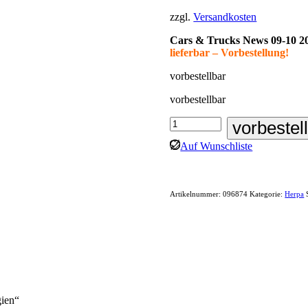
zzgl.
Versandkosten
Cars & Trucks News 09-10 2
lieferbar – Vorbestellung!
vorbestellbar
vorbestellbar
Herpa:
vorbestel
MAN
Auf Wunschliste
TGE
KTW
"Ambulance
Belgien"
Artikelnummer:
096874
Kategorie:
Herpa
Menge
ien“