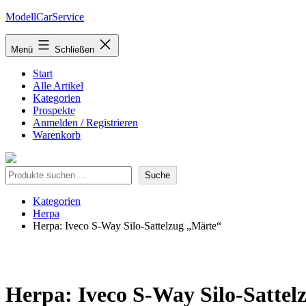
Zum
ModellCarService
Inhalt
springen
Menü
Schließen
Start
Alle Artikel
Kategorien
Prospekte
Anmelden / Registrieren
Warenkorb
Suche
Suche
Kategorien
Herpa
Herpa: Iveco S-Way Silo-Sattelzug „Märte“
Herpa: Iveco S-Way Silo-Sattel