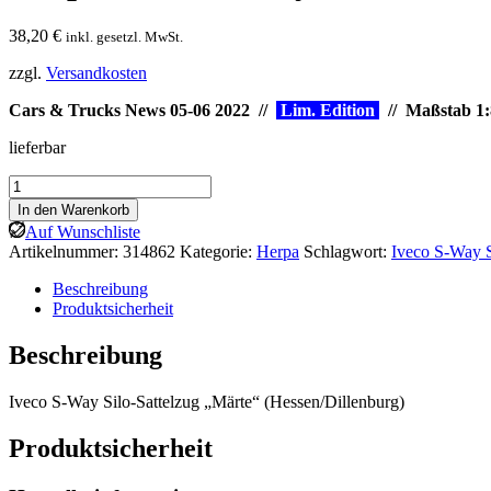
38,20
€
inkl. gesetzl. MwSt.
zzgl.
Versandkosten
Cars & Trucks News 05-06 2022 //
Lim. Edition
// Maßstab 1:
lieferbar
Herpa:
Iveco
In den Warenkorb
S-
Auf Wunschliste
Way
Artikelnummer:
314862
Kategorie:
Herpa
Schlagwort:
Iveco S-Way S
Silo-
Sattelzug
Beschreibung
„Märte“
Produktsicherheit
Menge
Beschreibung
Iveco S-Way Silo-Sattelzug „Märte“ (Hessen/Dillenburg)
Produktsicherheit