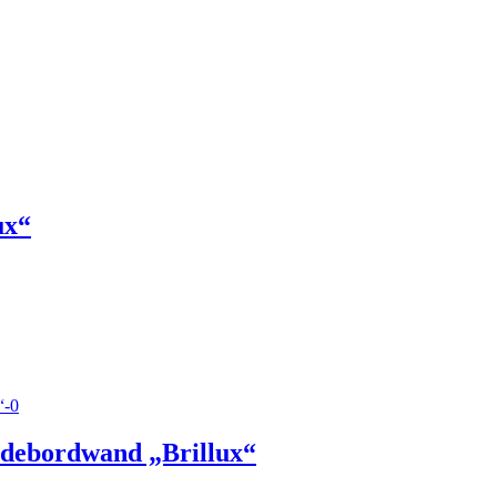
ux“
debordwand „Brillux“