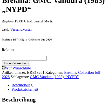
Brekina: GMC Vandura (1983)
„NYPD“
Ursprünglicher
Aktueller
21,95
€
19,80
€
inkl. gesetzl. MwSt.
Preis
Preis
zzgl.
Versandkosten
war:
ist:
21,95 €
19,80 €.
Maßstab 1/87 (H0) // Collection Juli 2026
lieferbar
Brekina:
GMC
In den Warenkorb
Vandura
Auf Wunschliste
(1983)
Artikelnummer:
BRE18261
Kategorien:
Brekina
,
Collection Juli
"NYPD"
2026
Schlagwort:
GMC Vandura (1983) "NYPD"
Menge
Beschreibung
Produktsicherheit
Beschreibung