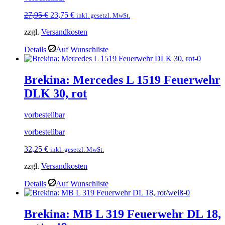
Ursprünglicher
Aktueller
27,95
€
23,75
€
inkl. gesetzl. MwSt.
Preis
Preis
zzgl.
Versandkosten
war:
ist:
27,95 €
23,75 €.
Details
Auf Wunschliste
Brekina: Mercedes L 1519 Feuerwehr
DLK 30, rot
vorbestellbar
vorbestellbar
32,25
€
inkl. gesetzl. MwSt.
zzgl.
Versandkosten
Details
Auf Wunschliste
Brekina: MB L 319 Feuerwehr DL 18,