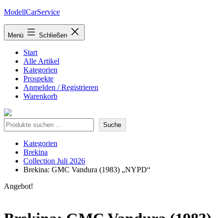
Zum
ModellCarService
Inhalt
springen
Menü
Schließen
Start
Alle Artikel
Kategorien
Prospekte
Anmelden / Registrieren
Warenkorb
Suche
Suche
Kategorien
Brekina
Collection Juli 2026
Brekina: GMC Vandura (1983) „NYPD“
Angebot!