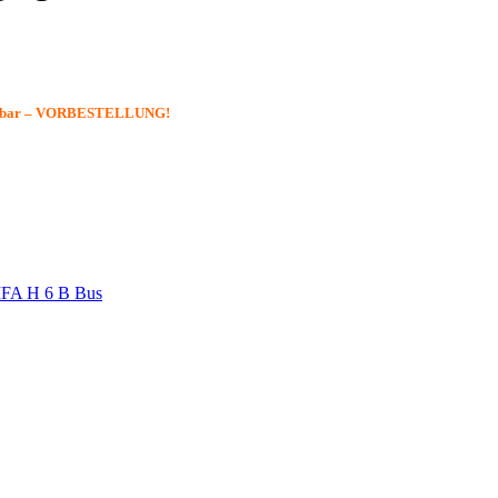
eferbar – VORBESTELLUNG!
IFA H 6 B Bus