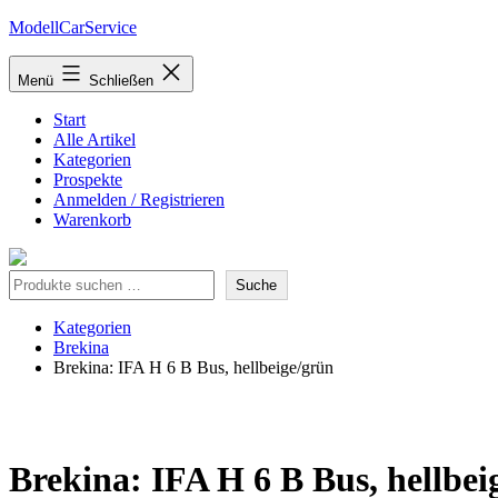
Zum
ModellCarService
Inhalt
springen
Menü
Schließen
Start
Alle Artikel
Kategorien
Prospekte
Anmelden / Registrieren
Warenkorb
Suche
Suche
Kategorien
Brekina
Brekina: IFA H 6 B Bus, hellbeige/grün
Brekina: IFA H 6 B Bus, hellbei