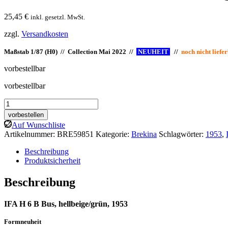
25,45
€
inkl. gesetzl. MwSt.
zzgl.
Versandkosten
Maßstab 1/87 (H0) // Collection Mai 2022 //
NEUHEIT
I
//
noch nicht li
vorbestellbar
vorbestellbar
Brekina:
IFA
vorbestellen
H
Auf Wunschliste
6
Artikelnummer:
BRE59851
Kategorie:
Brekina
Schlagwörter:
1953
,
B
Bus,
Beschreibung
hellbeige/grün
Produktsicherheit
Menge
Beschreibung
IFA H 6 B Bus, hellbeige/grün, 1953
Formneuheit