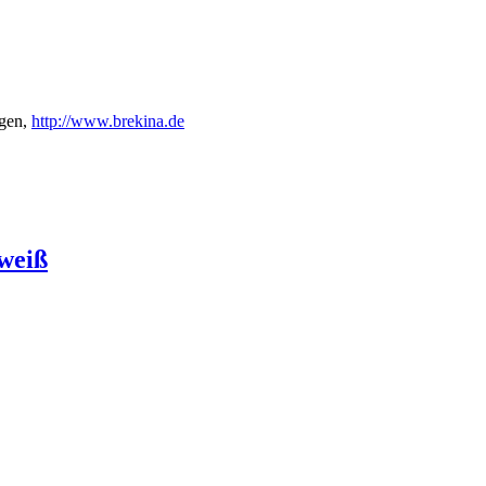
gen,
http://www.brekina.de
/weiß