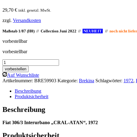
29,70
€
inkl. gesetzl. MwSt.
zzgl.
Versandkosten
Maßstab 1/87 (H0) // Collection Juni 2022 //
NEUHEIT
I
//
noch nicht li
vorbestellbar
vorbestellbar
Brekina:
Fiat
vorbestellen
306/3
Auf Wunschliste
Interurbano
Artikelnummer:
BRE59903
Kategorie:
Brekina
Schlagwörter:
1972
,
"CRAL-
ATAN"
Beschreibung
Menge
Produktsicherheit
Beschreibung
Fiat 306/3 Interurbano „CRAL-ATAN“, 1972
Produktsicherheit