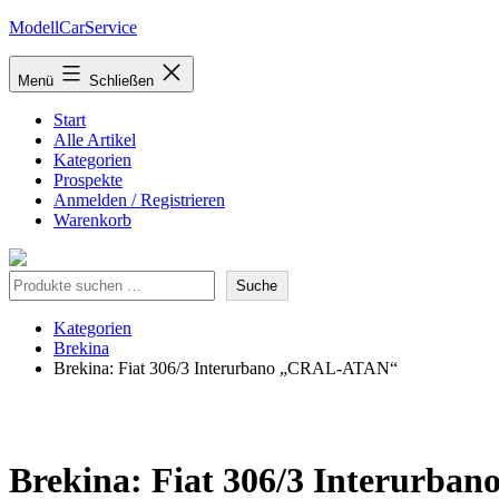
Zum
ModellCarService
Inhalt
springen
Menü
Schließen
Start
Alle Artikel
Kategorien
Prospekte
Anmelden / Registrieren
Warenkorb
Suche
Suche
Kategorien
Brekina
Brekina: Fiat 306/3 Interurbano „CRAL-ATAN“
Brekina: Fiat 306/3 Interurb