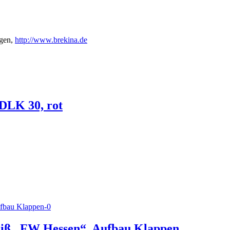
gen,
http://www.brekina.de
DLK 30, rot
eiß „FW Hessen“, Aufbau Klappen