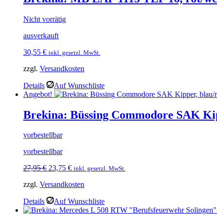
Nicht vorrätig
ausverkauft
30,55
€
inkl. gesetzl. MwSt.
zzgl.
Versandkosten
Details
Auf Wunschliste
Angebot!
Brekina: Büssing Commodore SAK Kip
vorbestellbar
vorbestellbar
Ursprünglicher
Aktueller
27,95
€
23,75
€
inkl. gesetzl. MwSt.
Preis
Preis
zzgl.
Versandkosten
war:
ist:
27,95 €
23,75 €.
Details
Auf Wunschliste