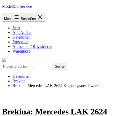
Zum
ModellCarService
Inhalt
springen
Menü
Schließen
Start
Alle Artikel
Kategorien
Prospekte
Anmelden / Registrieren
Warenkorb
Suche
Suche
Kategorien
Brekina
Brekina: Mercedes LAK 2624 Kipper, grau/schwarz
Brekina: Mercedes LAK 2624