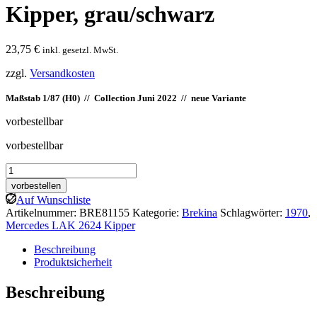
Kipper, grau/schwarz
23,75
€
inkl. gesetzl. MwSt.
zzgl.
Versandkosten
Maßstab 1/87 (H0) // Collection Juni 2022 // neue Variante
vorbestellbar
vorbestellbar
Brekina:
Mercedes
vorbestellen
LAK
Auf Wunschliste
2624
Artikelnummer:
BRE81155
Kategorie:
Brekina
Schlagwörter:
1970
,
Kipper,
Mercedes LAK 2624 Kipper
grau/schwarz
Menge
Beschreibung
Produktsicherheit
Beschreibung