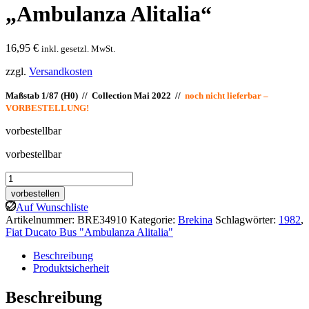
„Ambulanza Alitalia“
16,95
€
inkl. gesetzl. MwSt.
zzgl.
Versandkosten
Maßstab 1/87 (H0) // Collection Mai 2022 //
noch nicht lieferbar –
VORBESTELLUNG!
vorbestellbar
vorbestellbar
Brekina:
Fiat
vorbestellen
Ducato
Auf Wunschliste
Bus
Artikelnummer:
BRE34910
Kategorie:
Brekina
Schlagwörter:
1982
,
"Ambulanza
Fiat Ducato Bus "Ambulanza Alitalia"
Alitalia"
Menge
Beschreibung
Produktsicherheit
Beschreibung