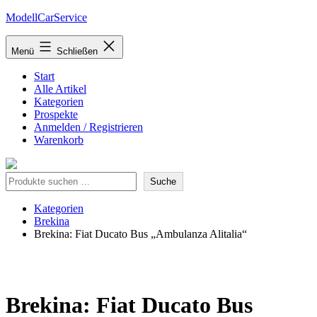
Zum
ModellCarService
Inhalt
springen
Menü
Schließen
Start
Alle Artikel
Kategorien
Prospekte
Anmelden / Registrieren
Warenkorb
Suche
Suche
Kategorien
Brekina
Brekina: Fiat Ducato Bus „Ambulanza Alitalia“
Brekina: Fiat Ducato Bus