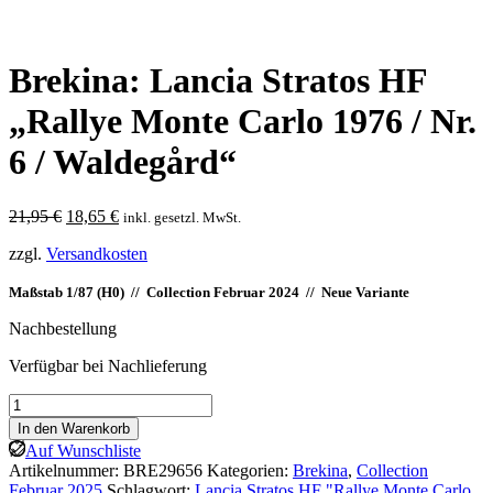
Brekina: Lancia Stratos HF
„Rallye Monte Carlo 1976 / Nr.
6 / Waldegård“
Ursprünglicher
Aktueller
21,95
€
18,65
€
inkl. gesetzl. MwSt.
Preis
Preis
zzgl.
Versandkosten
war:
ist:
21,95 €
18,65 €.
Maßstab 1/87 (H0) // Collection Februar 2024 // Neue Variante
Nachbestellung
Verfügbar bei Nachlieferung
Brekina:
Lancia
In den Warenkorb
Stratos
Auf Wunschliste
HF
Artikelnummer:
BRE29656
Kategorien:
Brekina
,
Collection
"Rallye
Februar 2025
Schlagwort:
Lancia Stratos HF "Rallye Monte Carlo