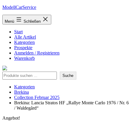
Zum
ModellCarService
Inhalt
springen
Menü
Schließen
Start
Alle Artikel
Kategorien
Prospekte
Anmelden / Registrieren
Warenkorb
Suche
Suche
Kategorien
Brekina
Collection Februar 2025
Brekina: Lancia Stratos HF „Rallye Monte Carlo 1976 / Nr. 6
/ Waldegård“
Angebot!