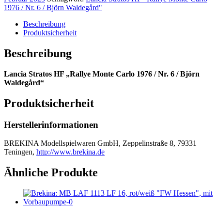
Monte
1976 / Nr. 6 / Björn Waldegård"
Carlo
1976
Beschreibung
/
Produktsicherheit
Nr.
6
Beschreibung
/
Waldegård"
Menge
Lancia Stratos HF „Rallye Monte Carlo 1976 / Nr. 6 / Björn
Waldegård“
Produktsicherheit
Herstellerinformationen
BREKINA Modellspielwaren GmbH, Zeppelinstraße 8, 79331
Teningen,
http://www.brekina.de
Ähnliche Produkte