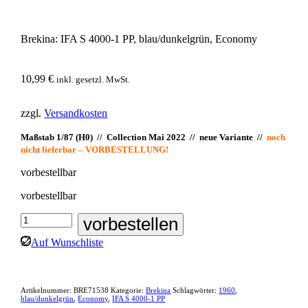
Brekina: IFA S 4000-1 PP, blau/dunkelgrün, Economy
10,99
€
inkl. gesetzl. MwSt.
zzgl.
Versandkosten
Maßstab 1/87 (H0) // Collection Mai 2022 // neue Variante //
noch
nicht lieferbar – VORBESTELLUNG!
vorbestellbar
vorbestellbar
Brekina:
vorbestellen
IFA
Auf Wunschliste
S
4000-
1
PP,
Artikelnummer:
BRE71538
Kategorie:
Brekina
Schlagwörter:
1960
,
blau/dunkelgrün,
blau/dunkelgrün
,
Economy
,
IFA S 4000-1 PP
Economy