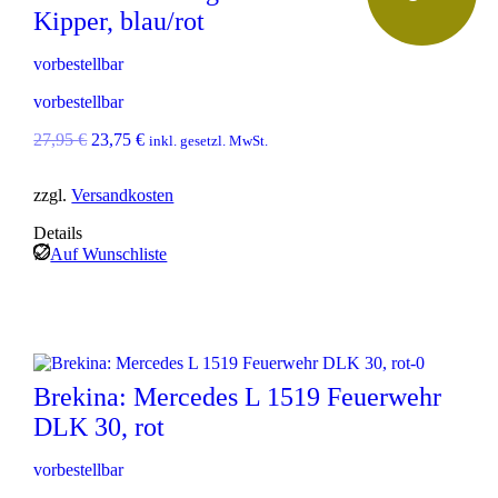
P
i
Kipper, blau/rot
r
s
e
t
vorbestellbar
i
:
s
3
vorbestellbar
w
0
a
,
U
A
27,95
€
23,75
€
inkl. gesetzl. MwSt.
r
5
r
k
:
5
s
t
3
zzgl.
Versandkosten
p
u
5
€
r
e
Details
,
.
ü
l
9
Auf Wunschliste
n
l
5
g
e
l
r
€
i
P
c
r
h
e
e
i
Brekina: Mercedes L 1519 Feuerwehr
r
s
P
i
DLK 30, rot
r
s
e
t
vorbestellbar
i
: