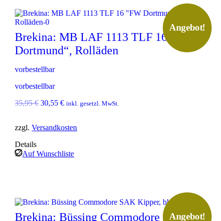
Angebot!
Brekina: MB LAF 1113 TLF 16 „FW
Dortmund“, Rolläden
vorbestellbar
vorbestellbar
U
A
35,95
€
30,55
€
inkl. gesetzl. MwSt.
r
k
s
t
zzgl.
Versandkosten
p
u
r
e
Details
ü
l
Auf Wunschliste
n
l
g
e
l
r
i
P
c
r
h
e
e
i
Brekina: Büssing Commodore SAK
Angebot!
r
s