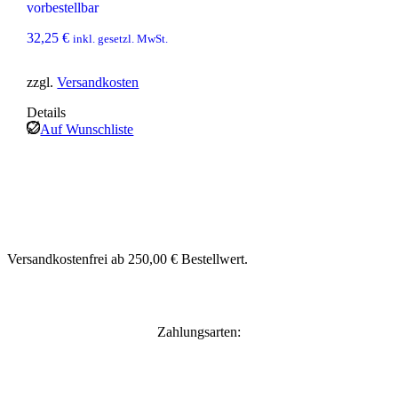
s
2
vorbestellbar
w
3
a
,
32,25
€
inkl. gesetzl. MwSt.
r
7
:
5
2
zzgl.
Versandkosten
7
€
Details
,
.
9
Auf Wunschliste
5
€
Versandkostenfrei ab 250,00 € Bestellwert.
Zahlungsarten: