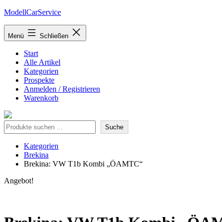
Zum
ModellCarService
Inhalt
springen
Menü
Schließen
Start
Alle Artikel
Kategorien
Prospekte
Anmelden / Registrieren
Warenkorb
Suche
Suche
Kategorien
Brekina
Brekina: VW T1b Kombi „ÖAMTC“
Angebot!