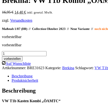
Brekina: VW T1b Kombi „ÖA
Ursprünglicher
Aktueller
16,95
€
14,40
€
inkl. gesetzl. MwSt.
Preis
Preis
zzgl.
Versandkosten
war:
ist:
16,95 €
14,40 €.
Maßstab 1/87 (H0) // Collection Oktober 2023 // Neue Variante //
noch nicht
vorbestellbar
vorbestellbar
Brekina:
VW
vorbestellen
T1b
Auf Wunschliste
Kombi
Artikelnummer:
BRE31623
Kategorie:
Brekina
Schlagwort:
VW T1b
"ÖAMTC"
Menge
Beschreibung
Produktsicherheit
Beschreibung
VW T1b Kasten Kombi „ÖAMTC“