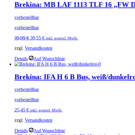
Brekina: MB LAF 1113 TLF 16 „FW D
vorbestellbar
vorbestellbar
Ursprünglicher
Aktueller
35,95
€
30,55
€
inkl. gesetzl. MwSt.
Preis
Preis
zzgl.
Versandkosten
war:
ist:
35,95 €
30,55 €.
Details
Auf Wunschliste
Brekina: IFA H 6 B Bus, weiß/dunkelr
vorbestellbar
vorbestellbar
25,45
€
inkl. gesetzl. MwSt.
zzgl.
Versandkosten
Details
Auf Wunschliste