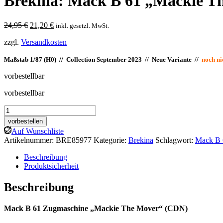
Brekina: Mack B 61 „Mackie T
Ursprünglicher
Aktueller
24,95
€
21,20
€
inkl. gesetzl. MwSt.
Preis
Preis
zzgl.
Versandkosten
war:
ist:
24,95 €
21,20 €.
Maßstab 1/87 (H0) // Collection September 2023 // Neue Variante //
noch n
vorbestellbar
vorbestellbar
Brekina:
Mack
vorbestellen
B
Auf Wunschliste
61
Artikelnummer:
BRE85977
Kategorie:
Brekina
Schlagwort:
Mack B 
"Mackie
The
Beschreibung
Mover"
Produktsicherheit
Menge
Beschreibung
Mack B 61 Zugmaschine „Mackie The Mover“ (CDN)