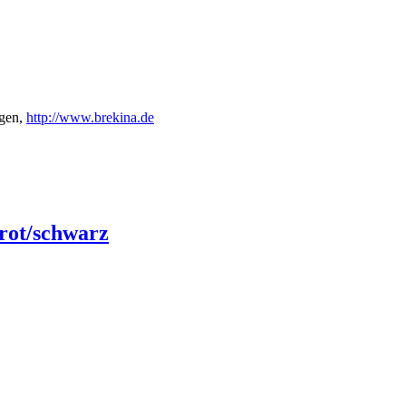
gen,
http://www.brekina.de
rot/schwarz