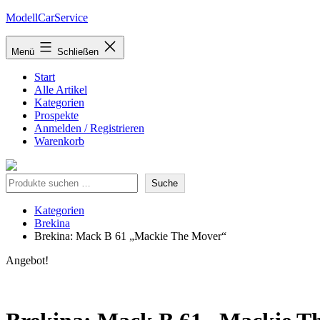
Zum
ModellCarService
Inhalt
springen
Menü
Schließen
Start
Alle Artikel
Kategorien
Prospekte
Anmelden / Registrieren
Warenkorb
Suche
Suche
Kategorien
Brekina
Brekina: Mack B 61 „Mackie The Mover“
Angebot!