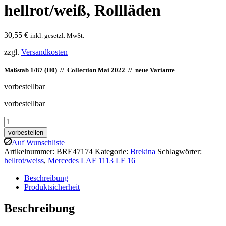
hellrot/weiß, Rollläden
30,55
€
inkl. gesetzl. MwSt.
zzgl.
Versandkosten
Maßstab 1/87 (H0) // Collection Mai 2022 // neue Variante
vorbestellbar
vorbestellbar
Brekina:
MB
vorbestellen
LAF
Auf Wunschliste
1113
Artikelnummer:
BRE47174
Kategorie:
Brekina
Schlagwörter:
LF
hellrot/weiss
,
Mercedes LAF 1113 LF 16
16,
hellrot/weiß,
Beschreibung
Rollläden
Produktsicherheit
Menge
Beschreibung