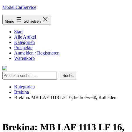
Zum
ModellCarService
Inhalt
springen
Menü
Schließen
Start
Alle Artikel
Kategorien
Prospekte
Anmelden / Registrieren
Warenkorb
Suche
Suche
Kategorien
Brekina
Brekina: MB LAF 1113 LF 16, hellrot/weiß, Rollläden
Brekina: MB LAF 1113 LF 16,