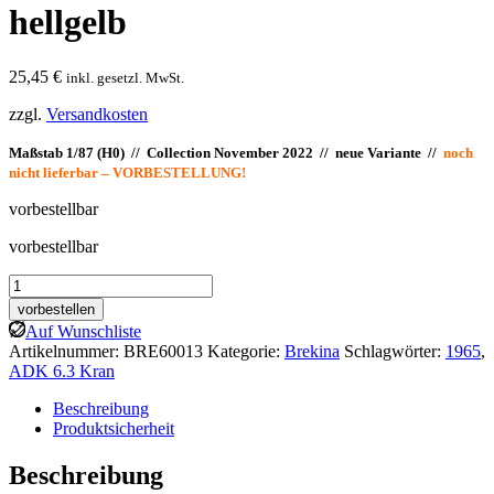
hellgelb
25,45
€
inkl. gesetzl. MwSt.
zzgl.
Versandkosten
Maßstab 1/87 (H0) // Collection November 2022 // neue Variante //
noch
nicht lieferbar – VORBESTELLUNG!
vorbestellbar
vorbestellbar
Brekina:
ADK
vorbestellen
6.3
Auf Wunschliste
Kran,
Artikelnummer:
BRE60013
Kategorie:
Brekina
Schlagwörter:
1965
,
hellgelb
ADK 6.3 Kran
Menge
Beschreibung
Produktsicherheit
Beschreibung