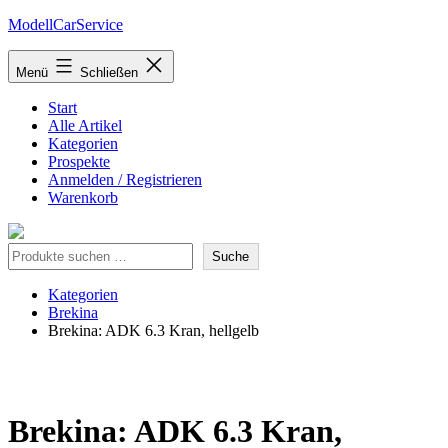
Zum
ModellCarService
Inhalt
springen
Menü
Schließen
Start
Alle Artikel
Kategorien
Prospekte
Anmelden / Registrieren
Warenkorb
Suche
Suche
Kategorien
Brekina
Brekina: ADK 6.3 Kran, hellgelb
Brekina: ADK 6.3 Kran,