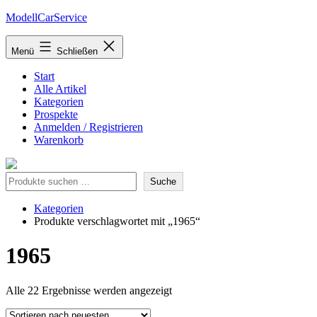
Zum
ModellCarService
Inhalt
springen
Menü
Schließen
Start
Alle Artikel
Kategorien
Prospekte
Anmelden / Registrieren
Warenkorb
Suche
Suche
Kategorien
Produkte verschlagwortet mit „1965“
1965
Nach
Alle 22 Ergebnisse werden angezeigt
neuesten
sortiert