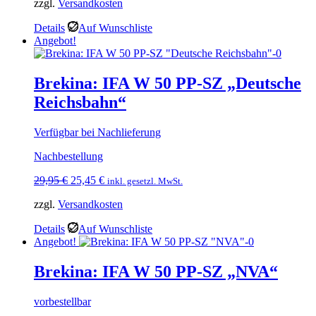
zzgl.
Versandkosten
war:
ist:
29,95 €
25,45 €.
Details
Auf Wunschliste
Angebot!
Brekina: IFA W 50 PP-SZ „Deutsche
Reichsbahn“
Verfügbar bei Nachlieferung
Nachbestellung
Ursprünglicher
Aktueller
29,95
€
25,45
€
inkl. gesetzl. MwSt.
Preis
Preis
zzgl.
Versandkosten
war:
ist:
29,95 €
25,45 €.
Details
Auf Wunschliste
Angebot!
Brekina: IFA W 50 PP-SZ „NVA“
vorbestellbar