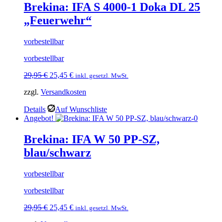
Brekina: IFA S 4000-1 Doka DL 25
„Feuerwehr“
vorbestellbar
vorbestellbar
Ursprünglicher
Aktueller
29,95
€
25,45
€
inkl. gesetzl. MwSt.
Preis
Preis
zzgl.
Versandkosten
war:
ist:
29,95 €
25,45 €.
Details
Auf Wunschliste
Angebot!
Brekina: IFA W 50 PP-SZ,
blau/schwarz
vorbestellbar
vorbestellbar
Ursprünglicher
Aktueller
29,95
€
25,45
€
inkl. gesetzl. MwSt.
Preis
Preis