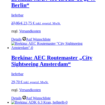
Berlin“
lieferbar
Ursprünglicher
Aktueller
27,95
€
23,75
€
inkl. gesetzl. MwSt.
Preis
Preis
zzgl.
Versandkosten
war:
ist:
27,95 €
23,75 €.
Details
Auf Wunschliste
Brekina: AEC Routemaster „City
Sightseeing Amsterdam“
lieferbar
29,70
€
inkl. gesetzl. MwSt.
zzgl.
Versandkosten
Details
Auf Wunschliste