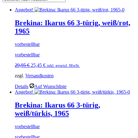
Angebot!
Brekina: Ikarus 66 3-türig, weiß/rot,
1965
vorbestellbar
vorbestellbar
Ursprünglicher
Aktueller
29,95
€
25,45
€
inkl. gesetzl. MwSt.
Preis
Preis
zzgl.
Versandkosten
war:
ist:
29,95 €
25,45 €.
Details
Auf Wunschliste
Angebot!
Brekina: Ikarus 66 3-türig,
weiß/türkis, 1965
vorbestellbar
vorbestellbar