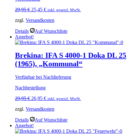
Ursprünglicher
Aktueller
29,95
€
25,45
€
inkl. gesetzl. MwSt.
Preis
Preis
zzgl.
Versandkosten
war:
ist:
29,95 €
25,45 €.
Details
Auf Wunschliste
Angebot!
Brekina: IFA S 4000-1 Doka DL 25
(1965), „Kommunal“
Verfügbar bei Nachlieferung
Nachbestellung
Ursprünglicher
Aktueller
29,95
€
26,95
€
inkl. gesetzl. MwSt.
Preis
Preis
zzgl.
Versandkosten
war:
ist:
29,95 €
26,95 €.
Details
Auf Wunschliste
Angebot!