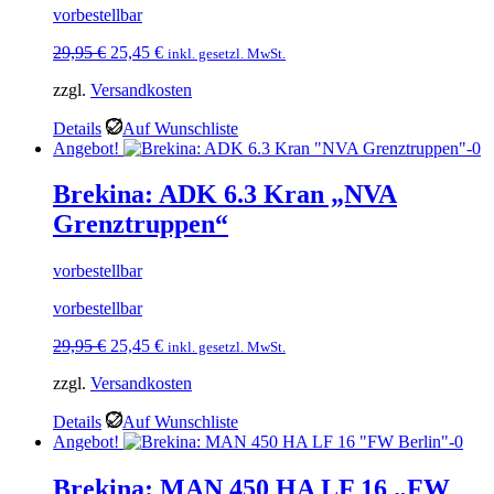
vorbestellbar
Ursprünglicher
Aktueller
29,95
€
25,45
€
inkl. gesetzl. MwSt.
Preis
Preis
zzgl.
Versandkosten
war:
ist:
29,95 €
25,45 €.
Details
Auf Wunschliste
Angebot!
Brekina: ADK 6.3 Kran „NVA
Grenztruppen“
vorbestellbar
vorbestellbar
Ursprünglicher
Aktueller
29,95
€
25,45
€
inkl. gesetzl. MwSt.
Preis
Preis
zzgl.
Versandkosten
war:
ist:
29,95 €
25,45 €.
Details
Auf Wunschliste
Angebot!
Brekina: MAN 450 HA LF 16 „FW